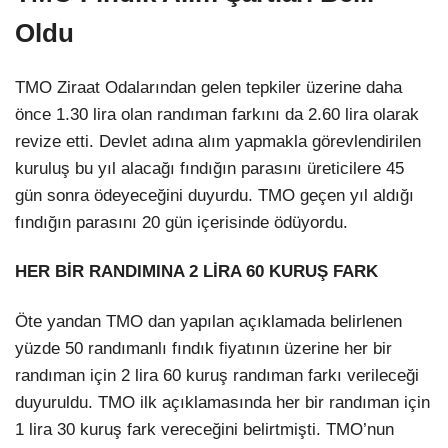
Oldu
YEREL HABERLER
TMO Ziraat Odalarından gelen tepkiler üzerine daha
önce 1.30 lira olan randıman farkını da 2.60 lira olarak
revize etti. Devlet adına alım yapmakla görevlendirilen
WhatsApp İhbar Hattı
kuruluş bu yıl alacağı fındığın parasını üreticilere 45
gün sonra ödeyeceğini duyurdu. TMO geçen yıl aldığı
fındığın parasını 20 gün içerisinde ödüyordu.
Facebook
HER BİR RANDIMINA 2 LİRA 60 KURUŞ FARK
Öte yandan TMO dan yapılan açıklamada belirlenen
yüzde 50 randımanlı fındık fiyatının üzerine her bir
Instagram
randıman için 2 lira 60 kuruş randıman farkı verileceği
duyuruldu. TMO ilk açıklamasında her bir randıman için
Youtube
1 lira 30 kuruş fark vereceğini belirtmişti. TMO’nun