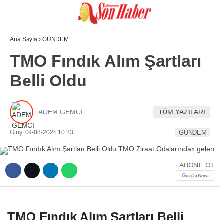
Ana Sayfa
›
GÜNDEM
GALERİ
VİDEO
YAZARLAR
TMO Fındık Alım Şartları
Belli Oldu
GÜNDEM
3. SAYFA
ADEM GEMCİ
TÜM YAZILARI
SPOR
Giriş: 09-08-2024 10:23
GÜNDEM
SAĞLIK
EĞİTİM
ABONE OL
KÜLTÜR SANAT
EKONOMİ
TMO Fındık Alım Şartları Belli
YAZARLAR