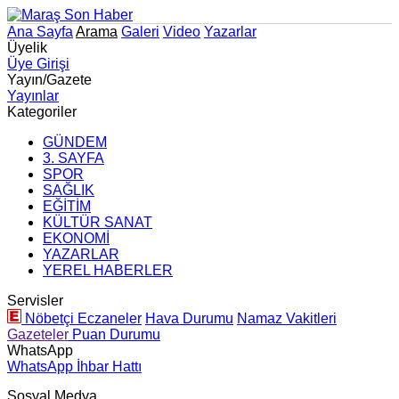
Ana Sayfa
Arama
Galeri
Video
Yazarlar
Üyelik
Üye Girişi
Yayın/Gazete
Yayınlar
Kategoriler
GÜNDEM
3. SAYFA
SPOR
SAĞLIK
EĞİTİM
KÜLTÜR SANAT
EKONOMİ
YAZARLAR
YEREL HABERLER
Servisler
Nöbetçi Eczaneler
Hava Durumu
Namaz Vakitleri
Gazeteler
Puan Durumu
WhatsApp
WhatsApp İhbar Hattı
Sosyal Medya