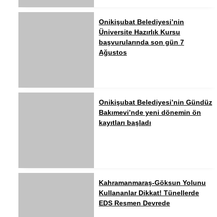
Onikişubat Belediyesi’nin
Üniversite Hazırlık Kursu
başvurularında son gün 7
Ağustos
Onikişubat Belediyesi’nin Gündüz
Bakımevi’nde yeni dönemin ön
kayıtları başladı
Kahramanmaraş-Göksun Yolunu
Kullananlar Dikkat! Tünellerde
EDS Resmen Devrede