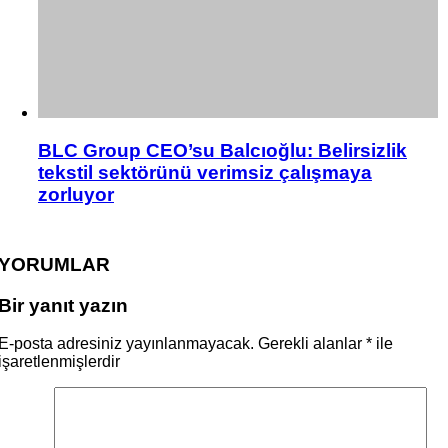
BLC Group CEO’su Balcıoğlu: Belirsizlik
tekstil sektörünü verimsiz çalışmaya
zorluyor
YORUMLAR
Bir yanıt yazın
E-posta adresiniz yayınlanmayacak.
Gerekli alanlar
*
ile
işaretlenmişlerdir