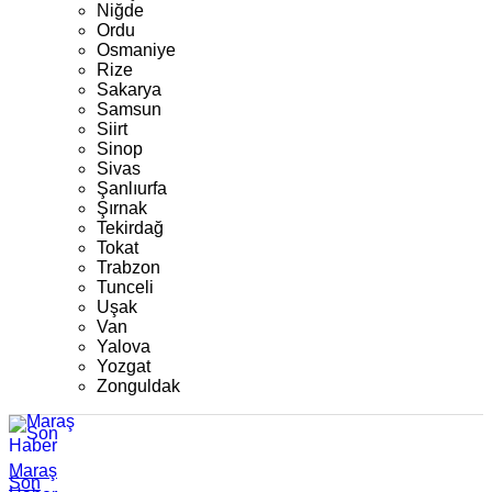
Niğde
Ordu
Osmaniye
Rize
Sakarya
Samsun
Siirt
Sinop
Sivas
Şanlıurfa
Şırnak
Tekirdağ
Tokat
Trabzon
Tunceli
Uşak
Van
Yalova
Yozgat
Zonguldak
Maraş
Son