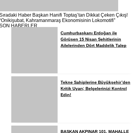
Sıradaki Haber
Başkan Hanifi Toptaş’tan Dikkat Çeken Çıkış!
“Onikişubat, Kahramanmaraş Ekonomisinin Lokomotifi”
SON HABERLER
Cumhurbaşkanı Erdoğan ile
Görüşen 15 Nisan Şehitlerinin
Ailelerinden Dört Maddelik Talep
Tekne Sahiplerine Büyükşehir’den
Kritik Uyarı; Belgelerinizi Kontrol
Edin!
BAŞKAN AKPINAR 101. MAHALLE