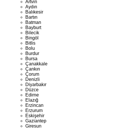
Artvin
Aydın
Balıkesir
Bartın
Batman
Bayburt
Bilecik
Bingöl
Bitlis
Bolu
Burdur
Bursa
Çanakkale
Çankırı
Çorum
Denizli
Diyarbakır
Düzce
Edirne
Elazığ
Erzincan
Erzurum
Eskişehir
Gaziantep
Giresun