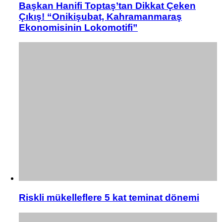
Başkan Hanifi Toptaş’tan Dikkat Çeken
Çıkış! “Onikişubat, Kahramanmaraş
Ekonomisinin Lokomotifi”
Riskli mükelleflere 5 kat teminat dönemi