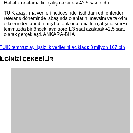
Haftalık ortalama fiili çalışma süresi 42,5 saat oldu
TÜİK araştırma verileri neticesinde, istihdam edilenlerden
referans döneminde işbaşında olanların, mevsim ve takvim
etkilerinden arındırılmış haftalık ortalama fiili çalışma süresi
temmuzda bir önceki aya göre 1,3 saat azalarak 42,5 saat
olarak gerçekleşti. ANKARA-BHA
TÜİK temmuz ayı işsizlik verilerini açıkladı: 3 milyon 167 bin
İLGİNİZİ
ÇEKEBİLİR