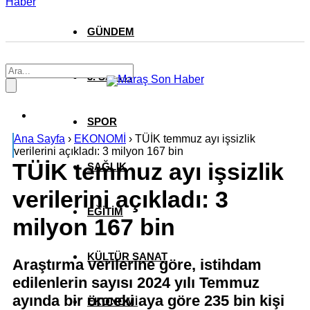
Haber
GÜNDEM
3. SAYFA
SPOR
Ana Sayfa
›
EKONOMİ
›
TÜİK temmuz ayı işsizlik
verilerini açıkladı: 3 milyon 167 bin
TÜİK temmuz ayı işsizlik
SAĞLIK
verilerini açıkladı: 3
EĞİTİM
milyon 167 bin
KÜLTÜR SANAT
Araştırma verilerine göre, istihdam
edilenlerin sayısı 2024 yılı Temmuz
ayında bir önceki aya göre 235 bin kişi
EKONOMİ