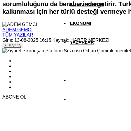
sorumluluğunu da beraberinde getirir. Türk
KÜLTÜR SANAT
kalkınması için her türlü desteği vermeye ha
EKONOMİ
ADEM GEMCİ
TÜM YAZILARI
Giriş: 13-08-2025 16:15
Kaynak: HABER MERKEZI
YAZARLAR
3. SAYFA
YEREL HABERLER
ABONE OL