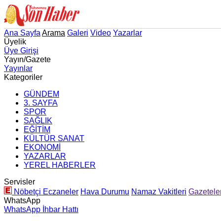
Ana Sayfa
Arama
Galeri
Video
Yazarlar
Üyelik
Üye Girişi
Yayın/Gazete
Yayınlar
Kategoriler
GÜNDEM
3. SAYFA
SPOR
SAĞLIK
EĞİTİM
KÜLTÜR SANAT
EKONOMİ
YAZARLAR
YEREL HABERLER
Servisler
Nöbetçi Eczaneler
Hava Durumu
Namaz Vakitleri
Gazetele
WhatsApp
WhatsApp İhbar Hattı