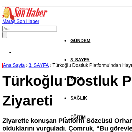
Maraş Son Haber
GÜNDEM
3. SAYFA
Ana Sayfa
›
3. SAYFA
›
Türkoğlu Dostluk Platformu’ndan Hayır
Türkoğlu Dostluk P
SPOR
Ziyareti
SAĞLIK
EĞİTİM
Ziyarette konuşan Platform Sözcüsü Orhan
olduklarını vurguladı. Çomruk, “Bu görev