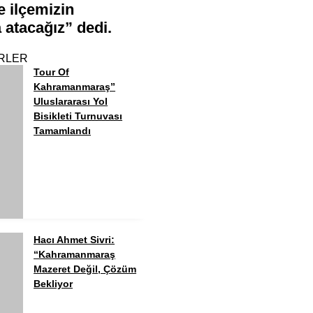
e ilçemizin
a atacağız” dedi.
RLER
Tour Of
Kahramanmaraş”
Uluslararası Yol
Bisikleti Turnuvası
Tamamlandı
Hacı Ahmet Sivri:
“Kahramanmaraş
Mazeret Değil, Çözüm
Bekliyor