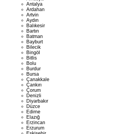
Antalya
Ardahan
Artvin
Aydın
Balıkesir
Bartın
Batman
Bayburt
Bilecik
Bingöl
Bitlis
Bolu
Burdur
Bursa
Çanakkale
Çankırı
Çorum
Denizli
Diyarbakır
Düzce
Edirne
Elazığ
Erzincan
Erzurum
Eskişehir