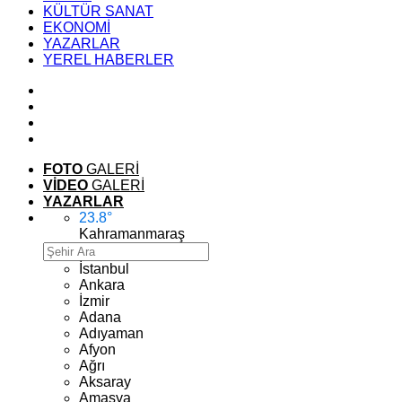
KÜLTÜR SANAT
EKONOMİ
YAZARLAR
YEREL HABERLER
FOTO
GALERİ
VİDEO
GALERİ
YAZARLAR
23.8
°
Kahramanmaraş
İstanbul
Ankara
İzmir
Adana
Adıyaman
Afyon
Ağrı
Aksaray
Amasya