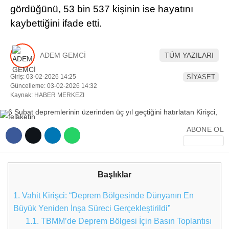
gördüğünü, 53 bin 537 kişinin ise hayatını
YEREL HABERLER
kaybettiğini ifade etti.
ADEM GEMCİ
TÜM YAZILARI
Giriş: 03-02-2026 14:25
SİYASET
WhatsApp İhbar Hattı
Güncelleme: 03-02-2026 14:32
Kaynak: HABER MERKEZI
ABONE OL
Facebook
Başlıklar
Instagram
1.
Vahit Kirişci: “Deprem Bölgesinde Dünyanın En
Büyük Yeniden İnşa Süreci Gerçekleştirildi”
Youtube
1.1.
TBMM’de Deprem Bölgesi İçin Basın Toplantısı