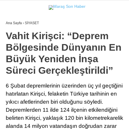
Ana Sayfa
›
SİYASET
GALERİ
VİDEO
YAZARLAR
Vahit Kirişci: “Deprem
Bölgesinde Dünyanın En
GÜNDEM
Büyük Yeniden İnşa
3. SAYFA
Süreci Gerçekleştirildi”
SPOR
SAĞLIK
6 Şubat depremlerinin üzerinden üç yıl geçtiğini
hatırlatan Kirişci, felaketin Türkiye tarihinin en
EĞİTİM
yıkıcı afetlerinden biri olduğunu söyledi.
KÜLTÜR SANAT
Depremlerden 11 ilde 124 ilçenin etkilendiğini
EKONOMİ
belirten Kirişci, yaklaşık 120 bin kilometrekarelik
alanda 14 milyon vatandaşın doğrudan zarar
YAZARLAR