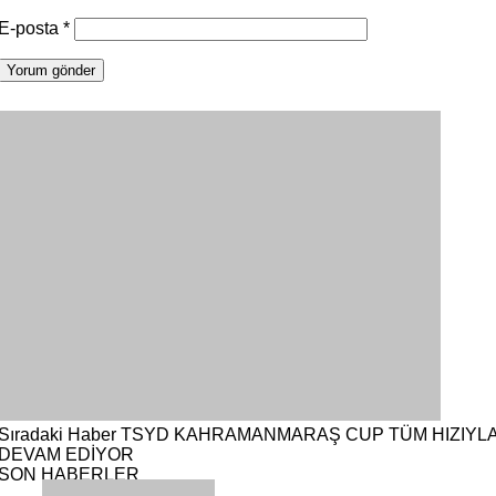
E-posta
*
Sıradaki Haber
TSYD KAHRAMANMARAŞ CUP TÜM HIZIYL
DEVAM EDİYOR
SON HABERLER