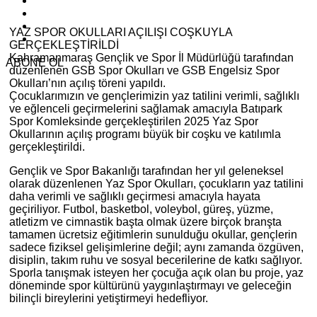
YAZ SPOR OKULLARI AÇILIŞI COŞKUYLA
GERÇEKLEŞTİRİLDİ
Kahramanmaraş Gençlik ve Spor İl Müdürlüğü tarafından
ABONE OL
düzenlenen GSB Spor Okulları ve GSB Engelsiz Spor
Okulları’nın açılış töreni yapıldı.
Çocuklarımızın ve gençlerimizin yaz tatilini verimli, sağlıklı
ve eğlenceli geçirmelerini sağlamak amacıyla Batıpark
Spor Komleksinde gerçekleştirilen 2025 Yaz Spor
Okullarının açılış programı büyük bir coşku ve katılımla
gerçekleştirildi.
Gençlik ve Spor Bakanlığı tarafından her yıl geleneksel
olarak düzenlenen Yaz Spor Okulları, çocukların yaz tatilini
daha verimli ve sağlıklı geçirmesi amacıyla hayata
geçiriliyor. Futbol, basketbol, voleybol, güreş, yüzme,
atletizm ve cimnastik başta olmak üzere birçok branşta
tamamen ücretsiz eğitimlerin sunulduğu okullar, gençlerin
sadece fiziksel gelişimlerine değil; aynı zamanda özgüven,
disiplin, takım ruhu ve sosyal becerilerine de katkı sağlıyor.
Sporla tanışmak isteyen her çocuğa açık olan bu proje, yaz
döneminde spor kültürünü yaygınlaştırmayı ve geleceğin
bilinçli bireylerini yetiştirmeyi hedefliyor.