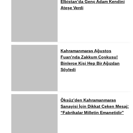
Elbistan’da Genç Adam Kendini
Ateşe Verdi
Kahramanmaraş Ağustos
Fuarı’nda Zakkum Coşkusu!
Binlerce Kişi Hep Bir Ağızdan
Söyledi
Öksüz’den Kahramanmaraş
Sanayisi İçin Dikkat Çeken Mesaj:
“Fabrikalar Milletin Emanetidir”