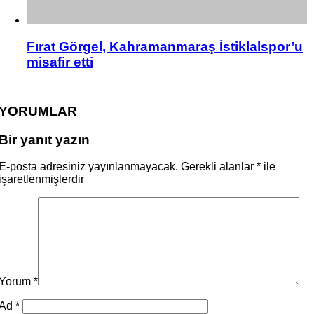
Fırat Görgel, Kahramanmaraş İstiklalspor’u
misafir etti
YORUMLAR
Bir yanıt yazın
E-posta adresiniz yayınlanmayacak.
Gerekli alanlar
*
ile
işaretlenmişlerdir
Yorum
*
Ad
*