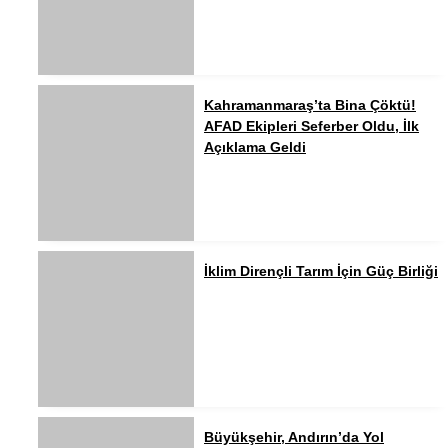
Kahramanmaraş’ta Bina Çöktü!
AFAD Ekipleri Seferber Oldu, İlk
Açıklama Geldi
İklim Dirençli Tarım İçin Güç Birliği
Büyükşehir, Andırın’da Yol