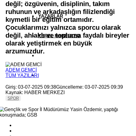
değil; özgüvenin, disiplinin, takım
ruhunun ve arkadaşlığın filizlendiği
YAZARLAR
kıymetli bir eğitim ortamıdır.
Çocuklarımızı yalnızca sporcu olarak
değil, ahlaklı ve topluma faydalı bireyler
YEREL HABERLER
olarak yetiştirmek en büyük
arzumuzdur.
ADEM GEMCİ
TÜM YAZILARI
Giriş: 03-07-2025 09:38
Güncelleme: 03-07-2025 09:39
Kaynak: HABER MERKEZI
SPOR