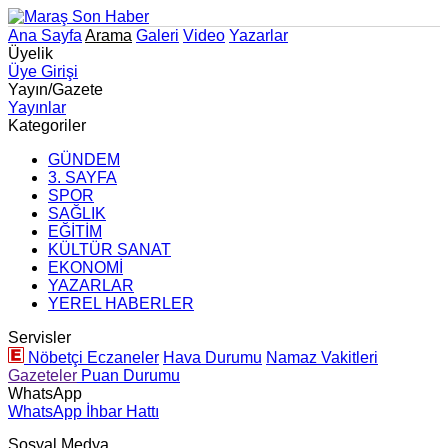
Ana Sayfa
Arama
Galeri
Video
Yazarlar
Üyelik
Üye Girişi
Yayın/Gazete
Yayınlar
Kategoriler
GÜNDEM
3. SAYFA
SPOR
SAĞLIK
EĞİTİM
KÜLTÜR SANAT
EKONOMİ
YAZARLAR
YEREL HABERLER
Servisler
Nöbetçi Eczaneler
Hava Durumu
Namaz Vakitleri
Gazeteler
Puan Durumu
WhatsApp
WhatsApp İhbar Hattı
Sosyal Medya