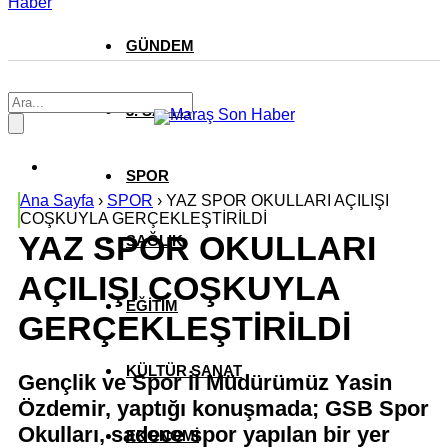
Haber
GÜNDEM
3. SAYFA
SPOR
Ana Sayfa
›
SPOR
›
YAZ SPOR OKULLARI AÇILIŞI
COŞKUYLA GERÇEKLEŞTİRİLDİ
YAZ SPOR OKULLARI
SAĞLIK
AÇILIŞI COŞKUYLA
EĞİTİM
GERÇEKLEŞTİRİLDİ
KÜLTÜR SANAT
Gençlik ve Spor İl Müdürümüz Yasin
Özdemir, yaptığı konuşmada; GSB Spor
Okulları, sadece spor yapılan bir yer
EKONOMİ