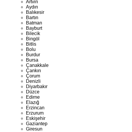
Artvin
Aydın
Balıkesir
Bartın
Batman
Bayburt
Bilecik
Bingöl
Bitlis
Bolu
Burdur
Bursa
Çanakkale
Çankırı
Çorum
Denizli
Diyarbakır
Düzce
Edirne
Elazığ
Erzincan
Erzurum
Eskişehir
Gaziantep
Giresun