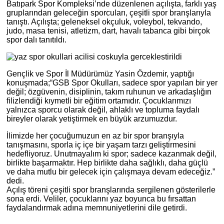
Batıpark Spor Kompleksi’nde düzenlenen açılışta, farklı yaş
gruplarından geleceğin sporcuları, çeşitli spor branşlarıyla
tanıştı. Açılışta; geleneksel okçuluk, voleybol, tekvando,
judo, masa tenisi, atletizm, dart, havalı tabanca gibi birçok
spor dalı tanıtıldı.
Gençlik ve Spor İl Müdürümüz Yasin Özdemir, yaptığı
konuşmada;“GSB Spor Okulları, sadece spor yapılan bir yer
değil; özgüvenin, disiplinin, takım ruhunun ve arkadaşlığın
filizlendiği kıymetli bir eğitim ortamıdır. Çocuklarımızı
yalnızca sporcu olarak değil, ahlaklı ve topluma faydalı
bireyler olarak yetiştirmek en büyük arzumuzdur.
İlimizde her çocuğumuzun en az bir spor branşıyla
tanışmasını, sporla iç içe bir yaşam tarzı geliştirmesini
hedefliyoruz. Unutmayalım ki spor; sadece kazanmak değil,
birlikte başarmaktır. Hep birlikte daha sağlıklı, daha güçlü
ve daha mutlu bir gelecek için çalışmaya devam edeceğiz.”
dedi.
Açılış töreni çeşitli spor branşlarında sergilenen gösterilerle
sona erdi. Veliler, çocuklarını yaz boyunca bu fırsattan
faydalandırmak adına memnuniyetlerini dile getirdi.