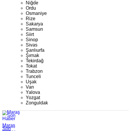
Niğde
Ordu
Osmaniye
Rize
Sakarya
Samsun
Siirt
Sinop
Sivas
Şanlıurfa
Şırnak
Tekirdağ
Tokat
Trabzon
Tunceli
Uşak
Van
Yalova
Yozgat
Zonguldak
Maraş
Son