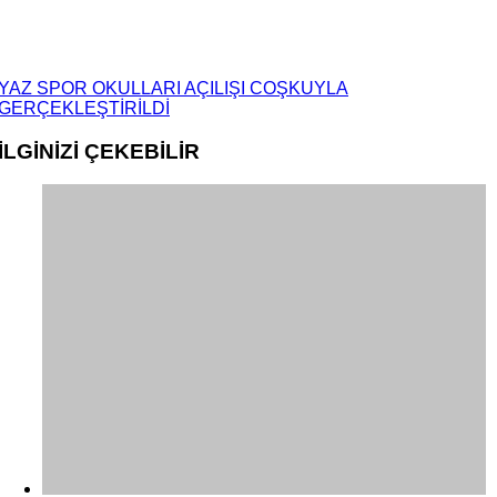
YAZ SPOR OKULLARI AÇILIŞI COŞKUYLA
GERÇEKLEŞTİRİLDİ
İLGİNİZİ
ÇEKEBİLİR