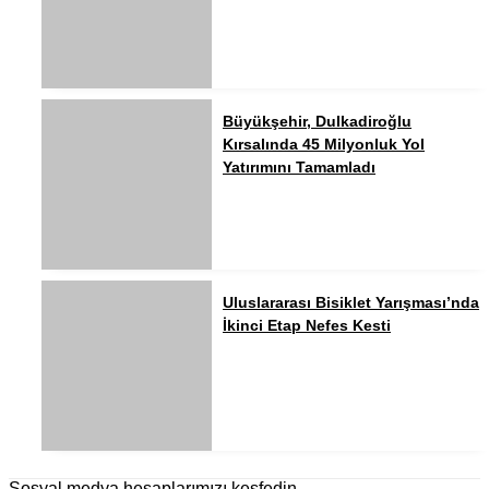
Büyükşehir, Dulkadiroğlu
Kırsalında 45 Milyonluk Yol
Yatırımını Tamamladı
Uluslararası Bisiklet Yarışması’nda
İkinci Etap Nefes Kesti
Sosyal medya hesaplarımızı keşfedin