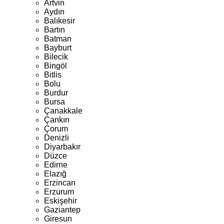
Artvin
Aydın
Balıkesir
Bartın
Batman
Bayburt
Bilecik
Bingöl
Bitlis
Bolu
Burdur
Bursa
Çanakkale
Çankırı
Çorum
Denizli
Diyarbakır
Düzce
Edirne
Elazığ
Erzincan
Erzurum
Eskişehir
Gaziantep
Giresun