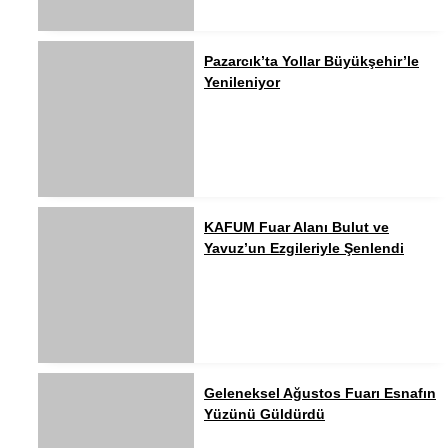
Pazarcık’ta Yollar Büyükşehir’le
Yenileniyor
KAFUM Fuar Alanı Bulut ve
Yavuz’un Ezgileriyle Şenlendi
Geleneksel Ağustos Fuarı Esnafın
Yüzünü Güldürdü