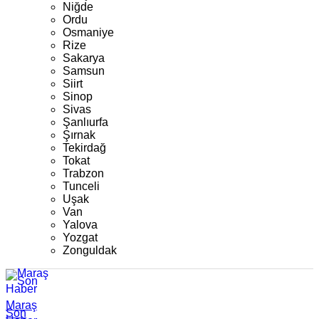
Niğde
Ordu
Osmaniye
Rize
Sakarya
Samsun
Siirt
Sinop
Sivas
Şanlıurfa
Şırnak
Tekirdağ
Tokat
Trabzon
Tunceli
Uşak
Van
Yalova
Yozgat
Zonguldak
Maraş
Son