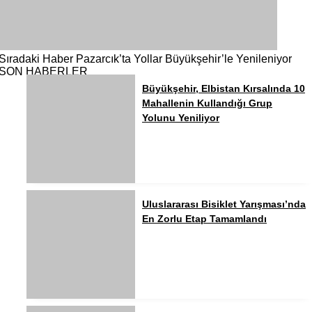
Sıradaki Haber
Pazarcık’ta Yollar Büyükşehir’le Yenileniyor
SON HABERLER
Büyükşehir, Elbistan Kırsalında 10
Mahallenin Kullandığı Grup
Yolunu Yeniliyor
Uluslararası Bisiklet Yarışması’nda
En Zorlu Etap Tamamlandı