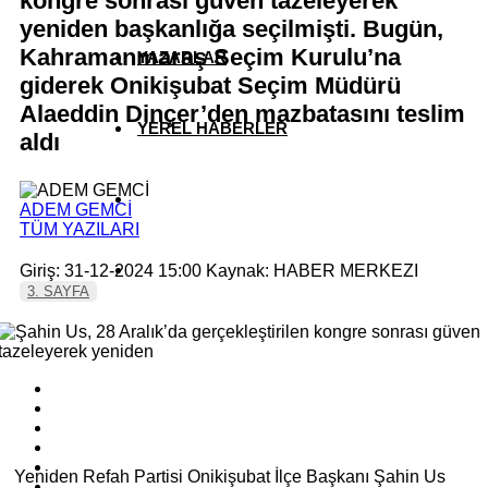
kongre sonrası güven tazeleyerek
yeniden başkanlığa seçilmişti. Bugün,
Kahramanmaraş Seçim Kurulu’na
YAZARLAR
giderek Onikişubat Seçim Müdürü
Alaeddin Dinçer’den mazbatasını teslim
YEREL HABERLER
aldı
ADEM GEMCİ
TÜM YAZILARI
Giriş: 31-12-2024 15:00
Kaynak: HABER MERKEZI
3. SAYFA
Yeniden Refah Partisi Onikişubat İlçe Başkanı Şahin Us