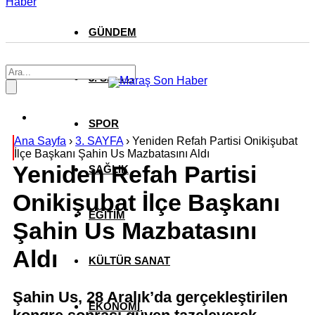
Haber
GÜNDEM
3. SAYFA
SPOR
Ana Sayfa
›
3. SAYFA
›
Yeniden Refah Partisi Onikişubat
İlçe Başkanı Şahin Us Mazbatasını Aldı
Yeniden Refah Partisi
SAĞLIK
Onikişubat İlçe Başkanı
EĞİTİM
Şahin Us Mazbatasını
Aldı
KÜLTÜR SANAT
Şahin Us, 28 Aralık’da gerçekleştirilen
EKONOMİ