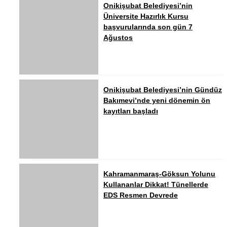
Onikişubat Belediyesi’nin
Üniversite Hazırlık Kursu
başvurularında son gün 7
Ağustos
Onikişubat Belediyesi’nin Gündüz
Bakımevi’nde yeni dönemin ön
kayıtları başladı
Kahramanmaraş-Göksun Yolunu
Kullananlar Dikkat! Tünellerde
EDS Resmen Devrede