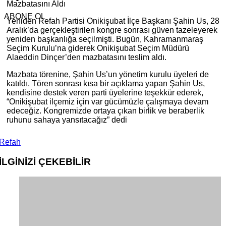
Mazbatasını Aldı
ABONE OL
Yeniden Refah Partisi Onikişubat İlçe Başkanı Şahin Us, 28
Aralık’da gerçekleştirilen kongre sonrası güven tazeleyerek
yeniden başkanlığa seçilmişti. Bugün, Kahramanmaraş
Seçim Kurulu’na giderek Onikişubat Seçim Müdürü
Alaeddin Dinçer’den mazbatasını teslim aldı.
Mazbata törenine, Şahin Us’un yönetim kurulu üyeleri de
katıldı. Tören sonrası kısa bir açıklama yapan Şahin Us,
kendisine destek veren parti üyelerine teşekkür ederek,
“Onikişubat ilçemiz için var gücümüzle çalışmaya devam
edeceğiz. Kongremizde ortaya çıkan birlik ve beraberlik
ruhunu sahaya yansıtacağız” dedi
Refah
İLGİNİZİ
ÇEKEBİLİR