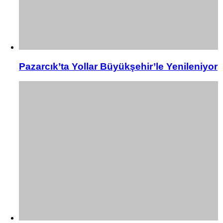
Pazarcık’ta Yollar Büyükşehir’le Yenileniyor