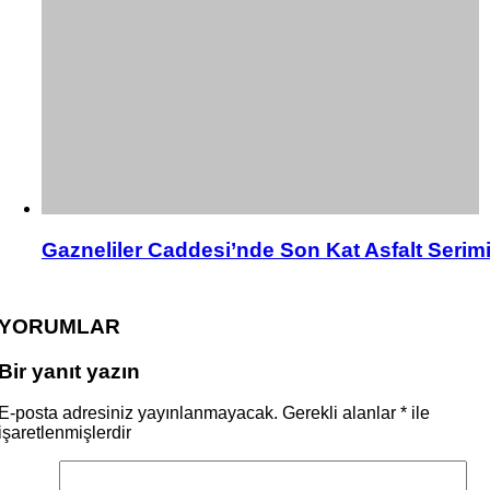
Gazneliler Caddesi’nde Son Kat Asfalt Serim
YORUMLAR
Bir yanıt yazın
E-posta adresiniz yayınlanmayacak.
Gerekli alanlar
*
ile
işaretlenmişlerdir