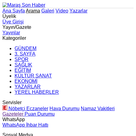
Ana Sayfa
Arama
Galeri
Video
Yazarlar
Üyelik
Üye Girişi
Yayın/Gazete
Yayınlar
Kategoriler
GÜNDEM
3. SAYFA
SPOR
SAĞLIK
EĞİTİM
KÜLTÜR SANAT
EKONOMİ
YAZARLAR
YEREL HABERLER
Servisler
Nöbetçi Eczaneler
Hava Durumu
Namaz Vakitleri
Gazeteler
Puan Durumu
WhatsApp
WhatsApp İhbar Hattı
Sosyal Medya