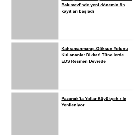
Bakımevi’nde yeni dönemin ön
kayıtları başladı
Kahramanmaraş-Göksun Yolunu
Kullananlar Dikkat! Tünellerde
EDS Resmen Devrede
Pazarcık’ta Yollar Büyükşehir’le
Yenileniyor