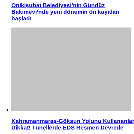
Onikişubat Belediyesi’nin Gündüz
Bakımevi’nde yeni dönemin ön kayıtları
başladı
Kahramanmaraş-Göksun Yolunu Kullananla
Dikkat! Tünellerde EDS Resmen Devrede