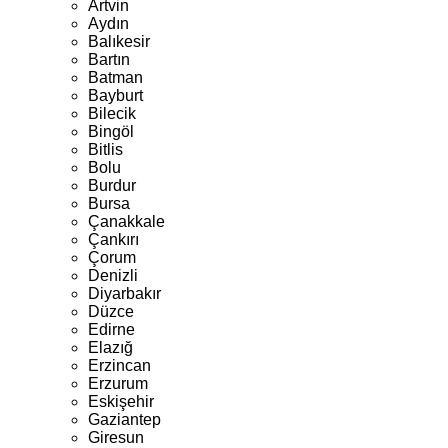
Artvin
Aydın
Balıkesir
Bartın
Batman
Bayburt
Bilecik
Bingöl
Bitlis
Bolu
Burdur
Bursa
Çanakkale
Çankırı
Çorum
Denizli
Diyarbakır
Düzce
Edirne
Elazığ
Erzincan
Erzurum
Eskişehir
Gaziantep
Giresun