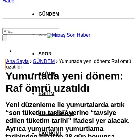
Haber
GÜNDEM
3. SAYFA
SPOR
Ana Sayfa
›
GÜNDEM
›
Yumurtada yeni dönem: Raf ömrü
uzatıldı
Yumurtada yeni dönem:
SAĞLIK
Raf ömrü uzatıldı
EĞİTİM
Yeni düzenleme ile yumurtalarda artık
“son tüketim tarihi” yerine “tavsiye
KÜLTÜR SANAT
edilen tüketim tarihi” ifadesi yer alacak.
Ayrıca yumurtanın yumurtlama
EKONOMİ
tarihinden itibaren 28 gün boyunca