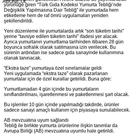
ABONE OL
yürürlüğe giren “Türk Gıda Kodeksi Yumurta Tebliği’nde
Değişiklik Yapılmasına Dair Tebliğ” ile yumurtada hem
etiketleme hem de raf ömrü uygulamaları yeniden
şekillendirildi.
Yeni düzenleme ile yumurtalarda artık “son tüketim tarihi”
yerine “tavsiye edilen tüketim tarihi” ifadesi yer alacak.
Ayrıca yumurtanın yumurtlama tarihinden itibaren 28 gün
boyunca sofralık olarak satılmasına izin verilecek. Bu
sürenin ardından ise sadece gıda sanayinde kullanımına
olanak tanınacak.
“Ekstra taze” yumurtaya özel sınırlamalar geldi
Yeni uygulamada “ekstra taze” olarak pazarlanan
yumurtalar için de özel kurallar getirildi. Buna göre:
Yumurtlamadan 4 gün içinde bu yumurtaların
sınıflandırılması, işaretlenmesi ve paketlenmesi şart olacak.
Bu işlemler 10 gün içinde yapılmadığı takdirde, ürünler
sadece sanayi amaçlı kullanım için piyasaya sunulabilecek.
AB mevzuatına uyum sağlandı
Tebliğ ile birlikte yumurta ürünlerine ilişkin tanımlar da
Avrupa Birliği (AB) mevzuatına uyumlu hale getirildi.