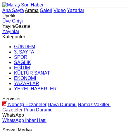
Ana Sayfa
Arama
Galeri
Video
Yazarlar
Üyelik
Üye Girişi
Yayın/Gazete
Yayınlar
Kategoriler
GÜNDEM
3. SAYFA
SPOR
SAĞLIK
EĞİTİM
KÜLTÜR SANAT
EKONOMİ
YAZARLAR
YEREL HABERLER
Servisler
Nöbetçi Eczaneler
Hava Durumu
Namaz Vakitleri
Gazeteler
Puan Durumu
WhatsApp
WhatsApp İhbar Hattı
Sosyal Medya