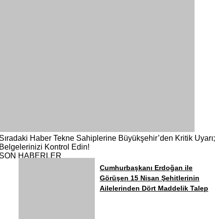
Sıradaki Haber
Tekne Sahiplerine Büyükşehir’den Kritik Uyarı;
Belgelerinizi Kontrol Edin!
SON HABERLER
Cumhurbaşkanı Erdoğan ile
Görüşen 15 Nisan Şehitlerinin
Ailelerinden Dört Maddelik Talep