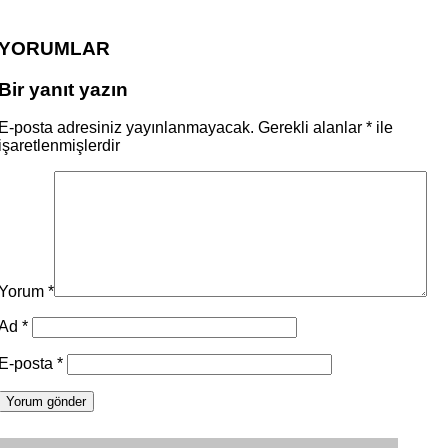
YORUMLAR
Bir yanıt yazın
E-posta adresiniz yayınlanmayacak.
Gerekli alanlar
*
ile
işaretlenmişlerdir
Yorum
*
Ad
*
E-posta
*