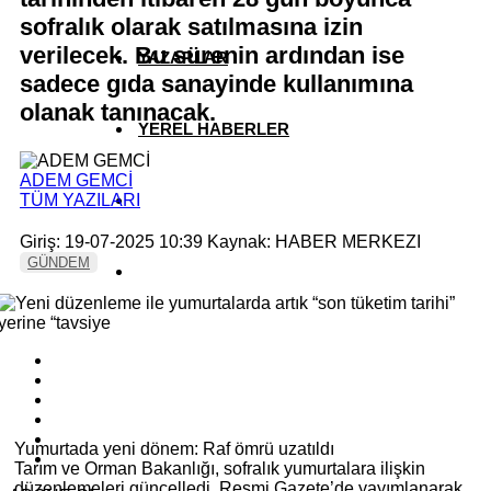
sofralık olarak satılmasına izin
verilecek. Bu sürenin ardından ise
YAZARLAR
sadece gıda sanayinde kullanımına
olanak tanınacak.
YEREL HABERLER
ADEM GEMCİ
TÜM YAZILARI
Giriş: 19-07-2025 10:39
Kaynak: HABER MERKEZI
GÜNDEM
Yumurtada yeni dönem: Raf ömrü uzatıldı
Tarım ve Orman Bakanlığı, sofralık yumurtalara ilişkin
düzenlemeleri güncelledi. Resmi Gazete’de yayımlanarak