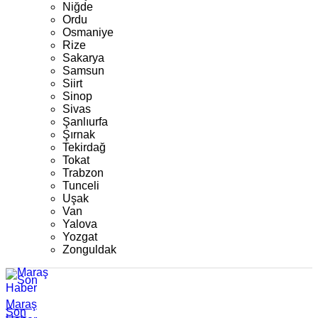
Niğde
Ordu
Osmaniye
Rize
Sakarya
Samsun
Siirt
Sinop
Sivas
Şanlıurfa
Şırnak
Tekirdağ
Tokat
Trabzon
Tunceli
Uşak
Van
Yalova
Yozgat
Zonguldak
Maraş
Son