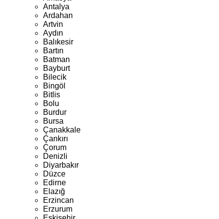
Antalya
Ardahan
Artvin
Aydın
Balıkesir
Bartın
Batman
Bayburt
Bilecik
Bingöl
Bitlis
Bolu
Burdur
Bursa
Çanakkale
Çankırı
Çorum
Denizli
Diyarbakır
Düzce
Edirne
Elazığ
Erzincan
Erzurum
Eskişehir