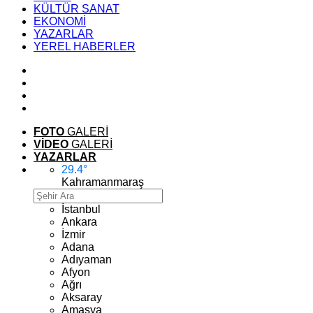
KÜLTÜR SANAT
EKONOMİ
YAZARLAR
YEREL HABERLER
FOTO
GALERİ
VİDEO
GALERİ
YAZARLAR
29.4
°
Kahramanmaraş
İstanbul
Ankara
İzmir
Adana
Adıyaman
Afyon
Ağrı
Aksaray
Amasya