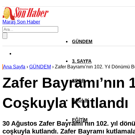
Maraş Son Haber
GÜNDEM
3. SAYFA
Ana Sayfa
›
GÜNDEM
›
Zafer Bayramı’nın 102. Yıl Dönümü B
Zafer Bayramı’nın 
SPOR
Coşkuyla Kutlandı
SAĞLIK
EĞİTİM
30 Ağustos Zafer Bayramı’nın 102. yıl dö
coşkuyla kutlandı. Zafer Bayramı kutlamalar