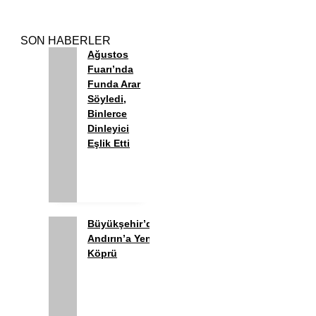
SON HABERLER
Ağustos
Fuarı’nda
Funda Arar
Söyledi,
Binlerce
Dinleyici
Eşlik Etti
Büyükşehir’den
Andırın’a Yeni
Köprü