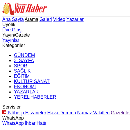
Ana Sayfa
Arama
Galeri
Video
Yazarlar
Üyelik
Üye Girişi
Yayın/Gazete
Yayınlar
Kategoriler
GÜNDEM
3. SAYFA
SPOR
SAĞLIK
EĞİTİM
KÜLTÜR SANAT
EKONOMİ
YAZARLAR
YEREL HABERLER
Servisler
Nöbetçi Eczaneler
Hava Durumu
Namaz Vakitleri
Gazetele
WhatsApp
WhatsApp İhbar Hattı