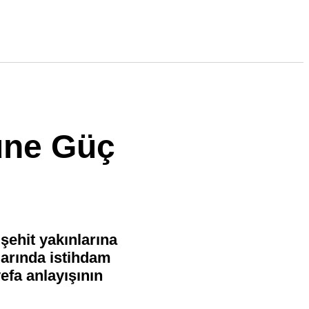
üne Güç
şehit yakınlarına
larında istihdam
efa anlayışının