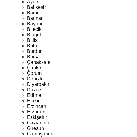
Aydın
Balıkesir
Bartın
Batman
Bayburt
Bilecik
Bingöl
Bitlis
Bolu
Burdur
Bursa
Çanakkale
Çankırı
Çorum
Denizli
Diyarbakır
Düzce
Edirne
Elazığ
Erzincan
Erzurum
Eskişehir
Gaziantep
Giresun
Gümüşhane