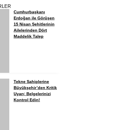
RLER
Cumhurbaşkanı
Erdoğan ile Görüşen
15 Nisan Şehitlerinin
Ailelerinden Dört
Maddelik Talep
Tekne Sahiplerine
Büyükşehir’den Kritik
Uyarı; Belgelerinizi
Kontrol Edin!