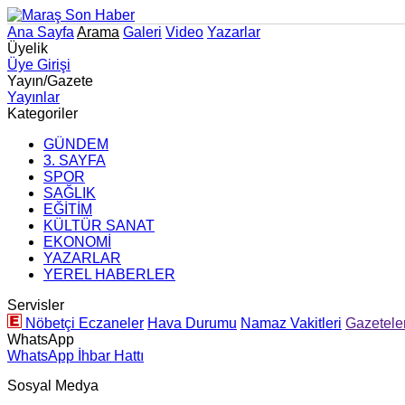
Ana Sayfa
Arama
Galeri
Video
Yazarlar
Üyelik
Üye Girişi
Yayın/Gazete
Yayınlar
Kategoriler
GÜNDEM
3. SAYFA
SPOR
SAĞLIK
EĞİTİM
KÜLTÜR SANAT
EKONOMİ
YAZARLAR
YEREL HABERLER
Servisler
Nöbetçi Eczaneler
Hava Durumu
Namaz Vakitleri
Gazetele
WhatsApp
WhatsApp İhbar Hattı
Sosyal Medya