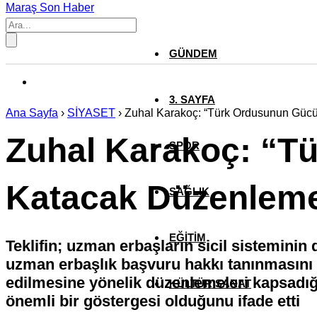
Maraş Son Haber
GÜNDEM
3. SAYFA
Ana Sayfa
›
SİYASET
›
Zuhal Karakoç: “Türk Ordusunun Güc
Zuhal Karakoç: “T
SPOR
Katacak Düzenleme
SAĞLIK
EĞİTİM
Teklifin; uzman erbaşların sicil sisteminin
uzman erbaşlık başvuru hakkı tanınmasını 
edilmesine yönelik düzenlemeleri kapsadığı
KÜLTÜR SANAT
önemli bir göstergesi olduğunu ifade etti