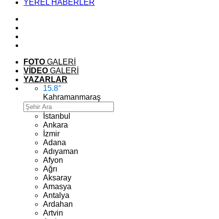
YEREL HABERLER
FOTO
GALERİ
VİDEO
GALERİ
YAZARLAR
15.8
°
Kahramanmaraş
İstanbul
Ankara
İzmir
Adana
Adıyaman
Afyon
Ağrı
Aksaray
Amasya
Antalya
Ardahan
Artvin