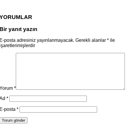
YORUMLAR
Bir yanıt yazın
E-posta adresiniz yayınlanmayacak.
Gerekli alanlar
*
ile
işaretlenmişlerdir
Yorum
*
Ad
*
E-posta
*