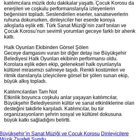
katılımcılara müzik dolu dakikalar yaşattı. Çocuk Korosu da
enerjileri ve coşkulu performanslarıyla izleyenlerin
beğenisini topladı. Seslendirilen eserler, sanatseverlerin
ruhuna dokunurken, dinleyiciler her eserde koroya
alkışlarla eşlik etti. Türk Sanat Müziği’nin zarif tınıları ve
Çocuk Korosu’nun sevimli yorumları geceye farklı bir ahenk
kattı.
Halk Oyunları Ekibinden Görsel Şölen
Geceye damgasını vuran bir diğer detay ise Büyükşehir
Belediyesi Halk Oyunları ekibinin performansı oldu.
Korolara eşlik eden ekip, geleneksel halk oyunlarıyla
kültürel mirasımızı sahneye taşıdı. Renkli kostümleri ve
ritmik danslarıyla izleyicilere görsel bir şölen sunan ekip,
büyük alkış topladı.
Katılımcılardan Tam Not
Etkinlik boyunca coşkulu anlar yaşayan katılımcılar,
Büyükşehir Belediyesinin kültür ve sanat etkinliklerine olan
desteğini takdirle karşıladı. Katılımcılar, bu tür
organizasyonların şehrin sosyal ve kültürel dokusuna
büyük katkı sağladığını belirtti.
Büyükşehir’in Sanat Müziği ve Çocuk Korosu
Dinleyicilere
Müzik Ziyafeti Sundu