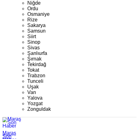
Niğde
Ordu
Osmaniye
Rize
Sakarya
Samsun
Siirt
Sinop
Sivas
Şanlıurfa
Şırnak
Tekirdağ
Tokat
Trabzon
Tunceli
Uşak
Van
Yalova
Yozgat
Zonguldak
Maraş
Son