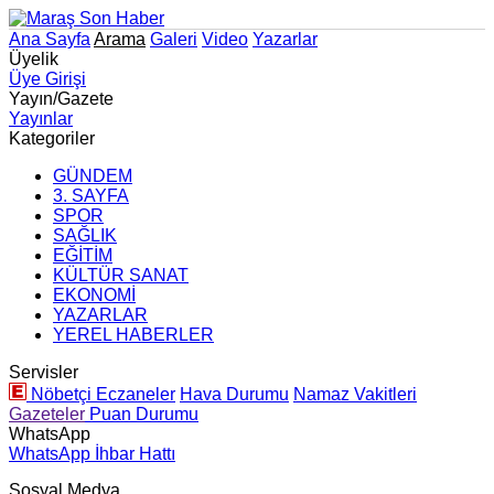
Ana Sayfa
Arama
Galeri
Video
Yazarlar
Üyelik
Üye Girişi
Yayın/Gazete
Yayınlar
Kategoriler
GÜNDEM
3. SAYFA
SPOR
SAĞLIK
EĞİTİM
KÜLTÜR SANAT
EKONOMİ
YAZARLAR
YEREL HABERLER
Servisler
Nöbetçi Eczaneler
Hava Durumu
Namaz Vakitleri
Gazeteler
Puan Durumu
WhatsApp
WhatsApp İhbar Hattı
Sosyal Medya