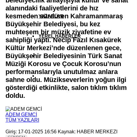
belediyecilik anlayışıyla kültür ve sanat
alanındaki faaliyetlerini de hız
kesmeden sürdüren Kahramanmaraş
YAZARLAR
Büyükşehir Belediyesi, bu kez
muhteşem bir müzik ziyafetine ev
YEREL HABERLER
sahipliği yaptı. Necip Fazıl Kısakürek
Kültür Merkezi’nde düzenlenen gece,
Büyükşehir Belediyesinin Türk Sanat
Müziği Korosu ve Çocuk Korosu’nun
performanslarıyla unutulmaz anlara
sahne oldu. Müzikseverlerin yoğun ilgi
gösterdiği etkinlikte, salon tıklım tıklım
doldu.
ADEM GEMCİ
TÜM YAZILARI
Giriş: 17-01-2025 16:56
Kaynak: HABER MERKEZI