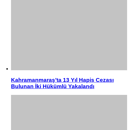
Kahramanmaraş’ta 13 Yıl Hapis Cezası
Bulunan İki Hükümlü Yakalandı