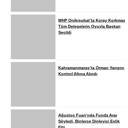
MHP Onikişubat’ta Koray Korkmaz
Tüm Delegelerin Oyuyla Başkan
Seçildi
Kahramanmaraş’ta Orman Yangını
Kontrol Altına Alındı
Ağustos Fuarı’nda Funda Arar
Söyledi, Binlerce Dinleyici Eşlik
Etti