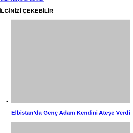
İLGİNİZİ
ÇEKEBİLİR
Elbistan’da Genç Adam Kendini Ateşe Verdi