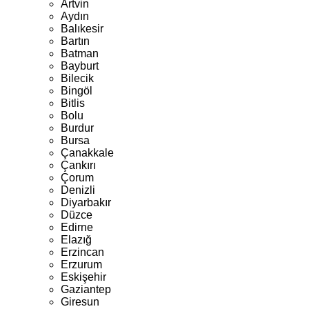
Artvin
Aydın
Balıkesir
Bartın
Batman
Bayburt
Bilecik
Bingöl
Bitlis
Bolu
Burdur
Bursa
Çanakkale
Çankırı
Çorum
Denizli
Diyarbakır
Düzce
Edirne
Elazığ
Erzincan
Erzurum
Eskişehir
Gaziantep
Giresun