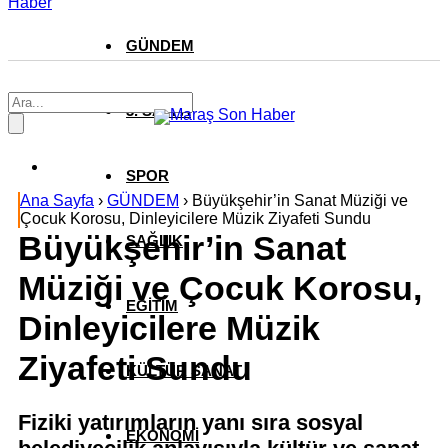
Haber
GÜNDEM
3. SAYFA
SPOR
Ana Sayfa
›
GÜNDEM
›
Büyükşehir’in Sanat Müziği ve
Çocuk Korosu, Dinleyicilere Müzik Ziyafeti Sundu
Büyükşehir’in Sanat
SAĞLIK
Müziği ve Çocuk Korosu,
EĞİTİM
Dinleyicilere Müzik
Ziyafeti Sundu
KÜLTÜR SANAT
Fiziki yatırımların yanı sıra sosyal
EKONOMİ