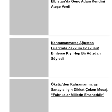
Elbistan’da Genç Adam Kendini
Ateşe Verdi
Kahramanmaraş Ağustos
Fuarı’nda Zakkum Coşkusu!
Binlerce Kişi Hep Bir Ağızdan
Söyledi
Öksüz’den Kahramanmaraş
Sanayisi İçin Dikkat Çeken Mesaj:
“Fabrikalar Milletin Emanetidir”