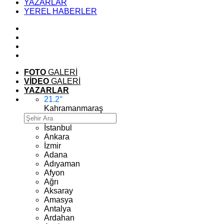
YAZARLAR
YEREL HABERLER
FOTO
GALERİ
VİDEO
GALERİ
YAZARLAR
21.2
°
Kahramanmaraş
İstanbul
Ankara
İzmir
Adana
Adıyaman
Afyon
Ağrı
Aksaray
Amasya
Antalya
Ardahan