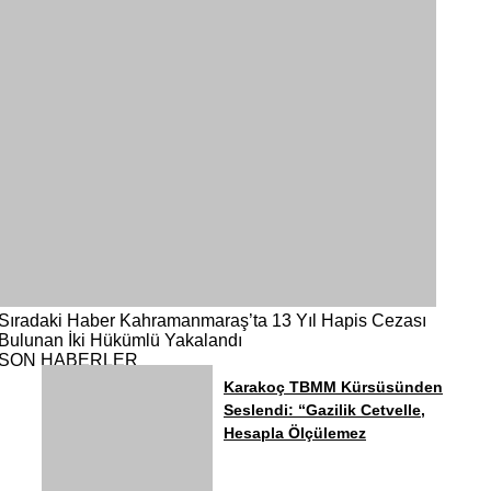
Sıradaki Haber
Kahramanmaraş’ta 13 Yıl Hapis Cezası
Bulunan İki Hükümlü Yakalandı
SON HABERLER
Karakoç TBMM Kürsüsünden
Seslendi: “Gazilik Cetvelle,
Hesapla Ölçülemez