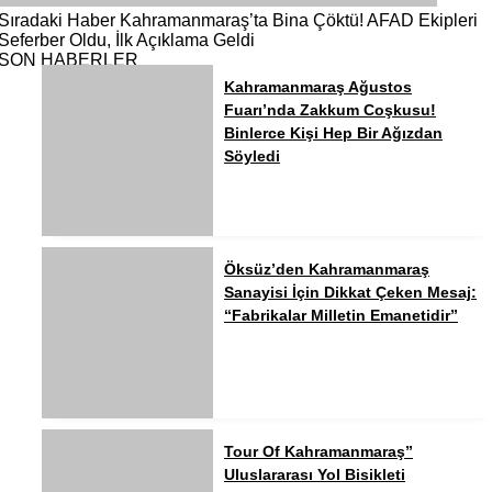
Sıradaki Haber
Kahramanmaraş’ta Bina Çöktü! AFAD Ekipleri
Seferber Oldu, İlk Açıklama Geldi
SON HABERLER
Kahramanmaraş Ağustos
Fuarı’nda Zakkum Coşkusu!
Binlerce Kişi Hep Bir Ağızdan
Söyledi
Öksüz’den Kahramanmaraş
Sanayisi İçin Dikkat Çeken Mesaj:
“Fabrikalar Milletin Emanetidir”
Tour Of Kahramanmaraş”
Uluslararası Yol Bisikleti