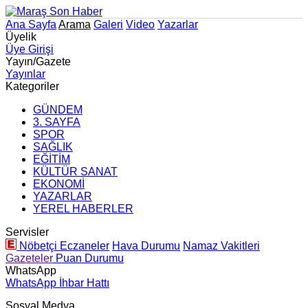
Ana Sayfa
Arama
Galeri
Video
Yazarlar
Üyelik
Üye Girişi
Yayın/Gazete
Yayınlar
Kategoriler
GÜNDEM
3. SAYFA
SPOR
SAĞLIK
EĞİTİM
KÜLTÜR SANAT
EKONOMİ
YAZARLAR
YEREL HABERLER
Servisler
Nöbetçi Eczaneler
Hava Durumu
Namaz Vakitleri
Gazeteler
Puan Durumu
WhatsApp
WhatsApp İhbar Hattı
Sosyal Medya