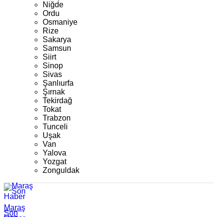
Niğde
Ordu
Osmaniye
Rize
Sakarya
Samsun
Siirt
Sinop
Sivas
Şanlıurfa
Şırnak
Tekirdağ
Tokat
Trabzon
Tunceli
Uşak
Van
Yalova
Yozgat
Zonguldak
Maraş
Son