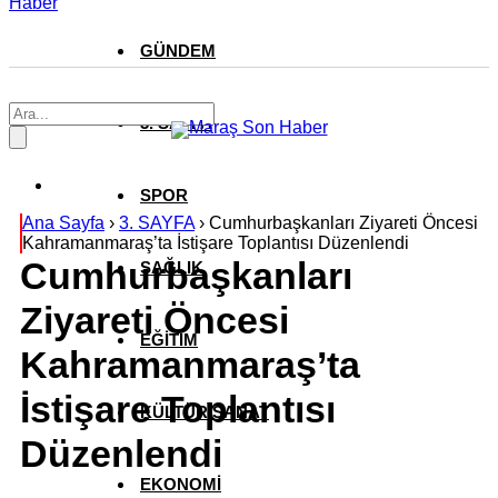
Haber
GÜNDEM
3. SAYFA
SPOR
Ana Sayfa
›
3. SAYFA
›
Cumhurbaşkanları Ziyareti Öncesi
Kahramanmaraş’ta İstişare Toplantısı Düzenlendi
Cumhurbaşkanları
SAĞLIK
Ziyareti Öncesi
EĞİTİM
Kahramanmaraş’ta
İstişare Toplantısı
KÜLTÜR SANAT
Düzenlendi
EKONOMİ