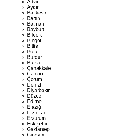
Artvin
Aydın
Balıkesir
Bartın
Batman
Bayburt
Bilecik
Bingöl
Bitlis
Bolu
Burdur
Bursa
Çanakkale
Çankırı
Çorum
Denizli
Diyarbakır
Düzce
Edirne
Elazığ
Erzincan
Erzurum
Eskişehir
Gaziantep
Giresun