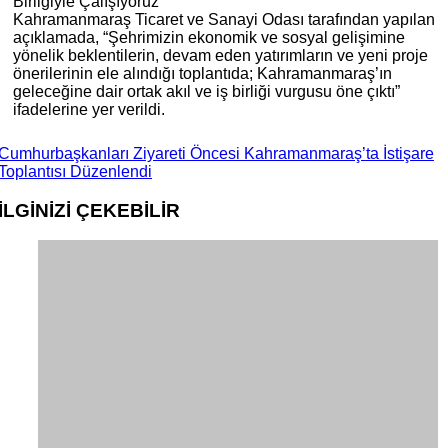
Birliğiyle Çalışıyoruz
Kahramanmaraş Ticaret ve Sanayi Odası tarafından yapılan
açıklamada, “Şehrimizin ekonomik ve sosyal gelişimine
yönelik beklentilerin, devam eden yatırımların ve yeni proje
önerilerinin ele alındığı toplantıda; Kahramanmaraş’ın
geleceğine dair ortak akıl ve iş birliği vurgusu öne çıktı”
ifadelerine yer verildi.
Cumhurbaşkanları Ziyareti Öncesi Kahramanmaraş’ta İstişare
Toplantısı Düzenlendi
İLGİNİZİ
ÇEKEBİLİR