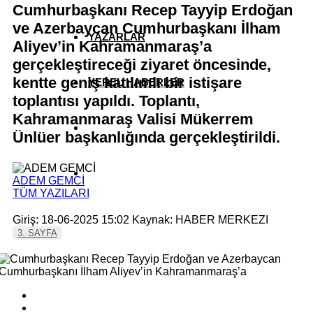
Cumhurbaşkanı Recep Tayyip Erdoğan
ve Azerbaycan Cumhurbaşkanı İlham
YAZARLAR
Aliyev’in Kahramanmaraş’a
gerçekleştireceği ziyaret öncesinde,
kentte geniş katılımlı bir istişare
YEREL HABERLER
toplantısı yapıldı. Toplantı,
Kahramanmaraş Valisi Mükerrem
Ünlüer başkanlığında gerçekleştirildi.
ADEM GEMCİ
TÜM YAZILARI
Giriş: 18-06-2025 15:02
Kaynak: HABER MERKEZI
3. SAYFA