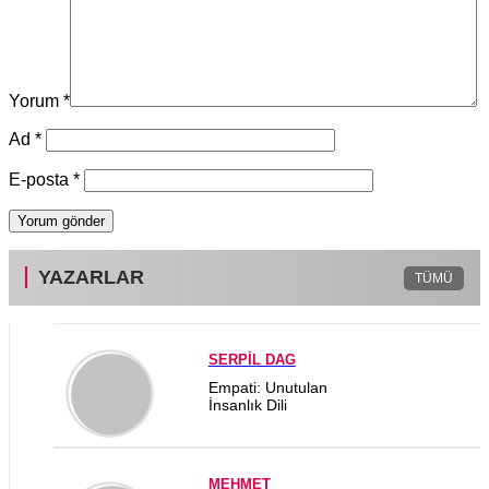
Yorum
*
Ad
*
E-posta
*
YAZARLAR
TÜMÜ
SERPİL DAG
Empati: Unutulan
İnsanlık Dili
MEHMET