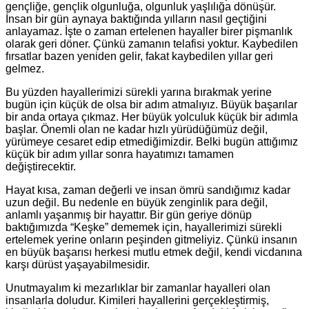
gençliğe, gençlik olgunluğa, olgunluk yaşlılığa dönüşür.
İnsan bir gün aynaya baktığında yılların nasıl geçtiğini
anlayamaz. İşte o zaman ertelenen hayaller birer pişmanlık
olarak geri döner. Çünkü zamanın telafisi yoktur. Kaybedilen
fırsatlar bazen yeniden gelir, fakat kaybedilen yıllar geri
gelmez.
Bu yüzden hayallerimizi sürekli yarına bırakmak yerine
bugün için küçük de olsa bir adım atmalıyız. Büyük başarılar
bir anda ortaya çıkmaz. Her büyük yolculuk küçük bir adımla
başlar. Önemli olan ne kadar hızlı yürüdüğümüz değil,
yürümeye cesaret edip etmediğimizdir. Belki bugün attığımız
küçük bir adım yıllar sonra hayatımızı tamamen
değiştirecektir.
Hayat kısa, zaman değerli ve insan ömrü sandığımız kadar
uzun değil. Bu nedenle en büyük zenginlik para değil,
anlamlı yaşanmış bir hayattır. Bir gün geriye dönüp
baktığımızda “Keşke” dememek için, hayallerimizi sürekli
ertelemek yerine onların peşinden gitmeliyiz. Çünkü insanın
en büyük başarısı herkesi mutlu etmek değil, kendi vicdanına
karşı dürüst yaşayabilmesidir.
Unutmayalım ki mezarlıklar bir zamanlar hayalleri olan
insanlarla doludur. Kimileri hayallerini gerçekleştirmiş,