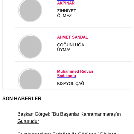
AKPINAR
ZİHNİYET
ÖLMEZ
AHMET SANDAL
ÇOĞUNLUĞA
UYMA!
Muhammed Rıdvan
Sadıkoglu
KISAYOL ÇAĞI
SON HABERLER
MUSTAFA ÖNYURT
GÜNÜMÜZ DÜNYASINDA “
Başkan Görgel: “Bu Başarılar Kahramanmaraş’ın
İNSAN HALLERİ
Gururudur