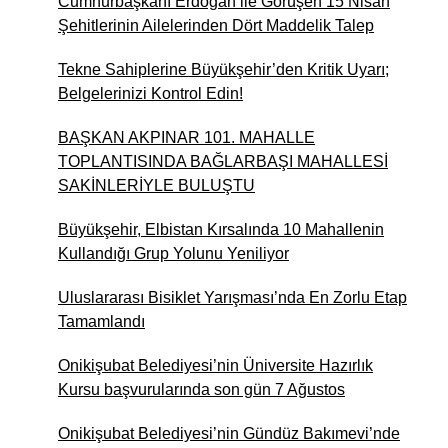
Cumhurbaşkanı Erdoğan ile Görüşen 15 Nisan
ADEM GEMCİ
Şehitlerinin Ailelerinden Dört Maddelik Talep
Çınaraltı Yeniden Açıldı…
Aslında Hatıralar Kapısını
Tekne Sahiplerine Büyükşehir’den Kritik Uyarı;
Araladı
Belgelerinizi Kontrol Edin!
BAŞKAN AKPINAR 101. MAHALLE
İlker Yiyen
TOPLANTISINDA BAĞLARBAŞI MAHALLESİ
Andırın’da Bir "Okuma"
SAKİNLERİYLE BULUŞTU
Sevdası, Bir de Yurt Çilesi
Büyükşehir, Elbistan Kırsalında 10 Mahallenin
Kullandığı Grup Yolunu Yeniliyor
Av. Abdulsamed Ornek
Halka Arz Kavramı ve Hukuki
Uluslararası Bisiklet Yarışması’nda En Zorlu Etap
Niteliği
Tamamlandı
Onikişubat Belediyesi’nin Üniversite Hazırlık
Kursu başvurularında son gün 7 Ağustos
Onikişubat Belediyesi’nin Gündüz Bakımevi’nde