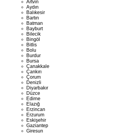
Artvin
Aydın
Balıkesir
Bartın
Batman
Bayburt
Bilecik
Bingöl
Bitlis
Bolu
Burdur
Bursa
Çanakkale
Çankırı
Çorum
Denizli
Diyarbakır
Düzce
Edirne
Elazığ
Erzincan
Erzurum
Eskişehir
Gaziantep
Giresun