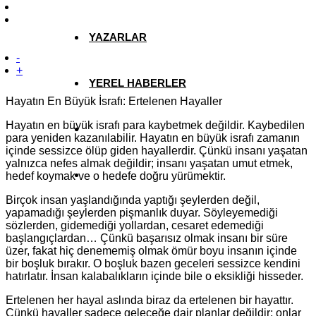
YAZARLAR
-
+
YEREL HABERLER
Hayatın En Büyük İsrafı: Ertelenen Hayaller
Hayatın en büyük israfı para kaybetmek değildir. Kaybedilen
para yeniden kazanılabilir. Hayatın en büyük israfı zamanın
içinde sessizce ölüp giden hayallerdir. Çünkü insanı yaşatan
yalnızca nefes almak değildir; insanı yaşatan umut etmek,
hedef koymak ve o hedefe doğru yürümektir.
Birçok insan yaşlandığında yaptığı şeylerden değil,
yapamadığı şeylerden pişmanlık duyar. Söyleyemediği
sözlerden, gidemediği yollardan, cesaret edemediği
başlangıçlardan… Çünkü başarısız olmak insanı bir süre
üzer, fakat hiç denememiş olmak ömür boyu insanın içinde
bir boşluk bırakır. O boşluk bazen geceleri sessizce kendini
hatırlatır. İnsan kalabalıkların içinde bile o eksikliği hisseder.
Ertelenen her hayal aslında biraz da ertelenen bir hayattır.
Çünkü hayaller sadece geleceğe dair planlar değildir; onlar