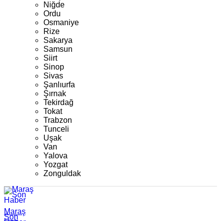
Niğde
Ordu
Osmaniye
Rize
Sakarya
Samsun
Siirt
Sinop
Sivas
Şanlıurfa
Şırnak
Tekirdağ
Tokat
Trabzon
Tunceli
Uşak
Van
Yalova
Yozgat
Zonguldak
Maraş
Son