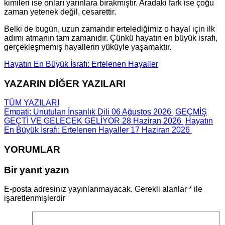
kimileri ise onları yarınlara bırakmıştır. Aradaki fark ise çoğu
zaman yetenek değil, cesarettir.
Belki de bugün, uzun zamandır ertelediğimiz o hayal için ilk
adımı atmanın tam zamanıdır. Çünkü hayatın en büyük israfı,
gerçekleşmemiş hayallerin yüküyle yaşamaktır.
Hayatın En Büyük İsrafı: Ertelenen Hayaller
YAZARIN DİĞER YAZILARI
TÜM YAZILARI
Empati: Unutulan İnsanlık Dili
06 Ağustos 2026
GEÇMİŞ
GEÇTİ VE GELECEK GELİYOR
28 Haziran 2026
Hayatın
En Büyük İsrafı: Ertelenen Hayaller
17 Haziran 2026
YORUMLAR
Bir yanıt yazın
E-posta adresiniz yayınlanmayacak.
Gerekli alanlar
*
ile
işaretlenmişlerdir