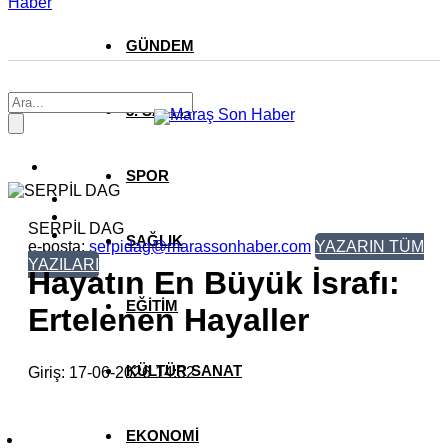
Haber
GÜNDEM
3. SAYFA
SPOR
SERPİL DAG
SAĞLIK
e-posta:
serpidag@marassonhaber.com
YAZARIN TÜM
YAZILARI
Hayatın En Büyük İsrafı:
EĞİTİM
Ertelenen Hayaller
KÜLTÜR SANAT
Giriş: 17-06-2026 14:32
EKONOMİ