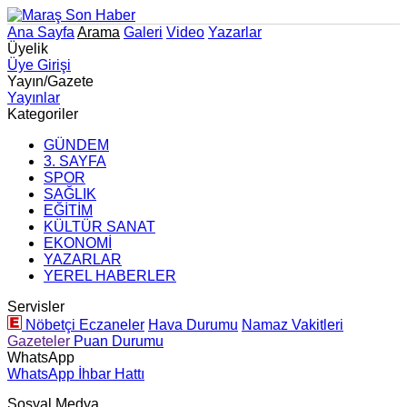
Ana Sayfa
Arama
Galeri
Video
Yazarlar
Üyelik
Üye Girişi
Yayın/Gazete
Yayınlar
Kategoriler
GÜNDEM
3. SAYFA
SPOR
SAĞLIK
EĞİTİM
KÜLTÜR SANAT
EKONOMİ
YAZARLAR
YEREL HABERLER
Servisler
Nöbetçi Eczaneler
Hava Durumu
Namaz Vakitleri
Gazeteler
Puan Durumu
WhatsApp
WhatsApp İhbar Hattı
Sosyal Medya