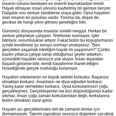
insanın ruhunu besleyen en önemli kaynaklardan biridir.
Hayali olmayan insan yönünü kaybetmiş bir gemiye benzer.
Dalgalar onu nereye sürüklerse oraya gider. Oysa hayalleri
olan insanın bir pusulası vardır. Yorulsa da, düşse de,
gecikse de hangi yöne gitmesi gerektiğini bilir.
Günümüz dünyasında insanlar sürekli meşgul. Herkes bir
yerlere yetişmeye çalışıyor. Telefonlar susmuyor, işler
bitmiyor, sorumluluklar artıyor. Fakat bütün bu koşuşturmanın
içinde kendimize şu soruyu sormayı unutuyoruz: “Ben
gerçekten yaşamak istediğim hayatı mı yaşıyorum?” Çünkü
bazen yıllarca çalışıp sahip olduğumuz şeyler artarken,
içimizdeki hayaller sessizce yok oluyor. İnsan dışarıdan
başarılı görünse bile, kendi hayallerine ihanet ettiğini
hissettiğinde gerçek mutluluğu bulamıyor.
Hayalleri ertelemenin en büyük sebebi korkudur. Başarısız
olmaktan korkarız. İnsanların ne diyeceğinden korkarız.
Yanlış karar vermekten korkarız. Oysa korkularımızın çoğu
gerçekleşmez. Gerçekleşenler ise bizi düşündüğümüz kadar
yıkmaz. İnsan çoğu zaman korkularından değil, korkularına
teslim olmaktan zarar görür.
Hayatın acı gerçeklerinden biri de zamanın kimse için
durmamasıdır. Takvim yaprakları sessizce düşerken çocukluk