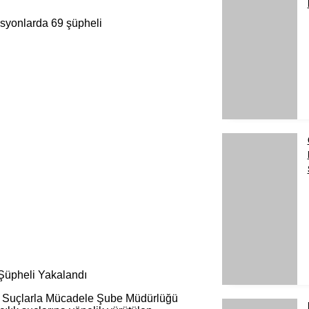
Şüpheli Yakalandı
e Suçlarla Mücadele Şube Müdürlüğü