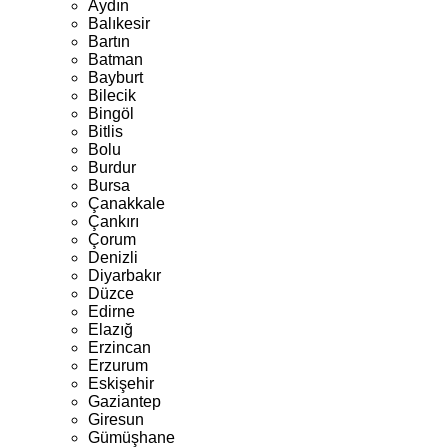
Aydın
Balıkesir
Bartın
Batman
Bayburt
Bilecik
Bingöl
Bitlis
Bolu
Burdur
Bursa
Çanakkale
Çankırı
Çorum
Denizli
Diyarbakır
Düzce
Edirne
Elazığ
Erzincan
Erzurum
Eskişehir
Gaziantep
Giresun
Gümüşhane