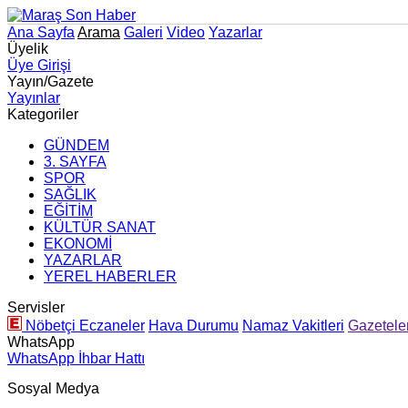
Ana Sayfa
Arama
Galeri
Video
Yazarlar
Üyelik
Üye Girişi
Yayın/Gazete
Yayınlar
Kategoriler
GÜNDEM
3. SAYFA
SPOR
SAĞLIK
EĞİTİM
KÜLTÜR SANAT
EKONOMİ
YAZARLAR
YEREL HABERLER
Servisler
Nöbetçi Eczaneler
Hava Durumu
Namaz Vakitleri
Gazetele
WhatsApp
WhatsApp İhbar Hattı
Sosyal Medya