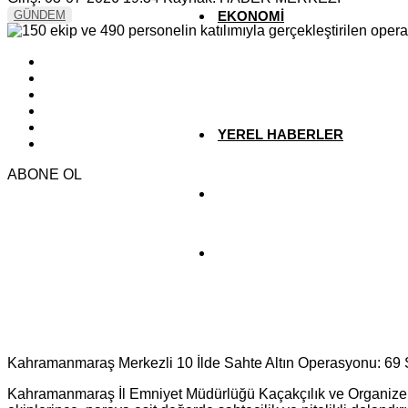
GÜNDEM
EKONOMİ
YAZARLAR
YEREL HABERLER
ABONE OL
Kahramanmaraş Merkezli 10 İlde Sahte Altın Operasyonu: 69 
Kahramanmaraş İl Emniyet Müdürlüğü Kaçakçılık ve Organiz