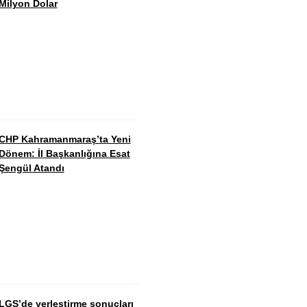
Milyon Dolar
CHP Kahramanmaraş’ta Yeni
Dönem: İl Başkanlığına Esat
Şengül Atandı
LGS’de yerleştirme sonuçları