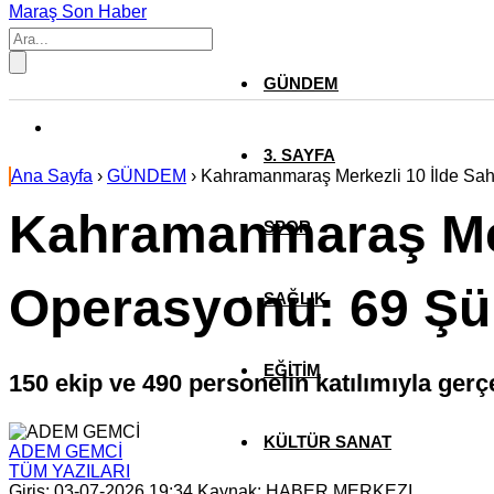
Maraş Son Haber
GÜNDEM
3. SAYFA
Ana Sayfa
›
GÜNDEM
›
Kahramanmaraş Merkezli 10 İlde Saht
Kahramanmaraş Merk
SPOR
Operasyonu: 69 Şüp
SAĞLIK
EĞİTİM
150 ekip ve 490 personelin katılımıyla gerç
KÜLTÜR SANAT
ADEM GEMCİ
TÜM YAZILARI
Giriş: 03-07-2026 19:34
Kaynak: HABER MERKEZI