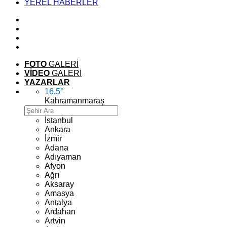
YEREL HABERLER
FOTO
GALERİ
VİDEO
GALERİ
YAZARLAR
16.5
°
Kahramanmaraş
İstanbul
Ankara
İzmir
Adana
Adıyaman
Afyon
Ağrı
Aksaray
Amasya
Antalya
Ardahan
Artvin