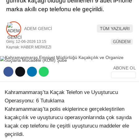
gümrük kaçağı olduğu belirlenen 9 adet iPhone
marka akıllı cep telefonu ele geçirildi.
YEREL HABERLER
ADEM GEMCİ
TÜM YAZILARI
Giriş: 12-06-2026 13:15
GÜNDEM
Kaynak: HABER MERKEZI
WhatsApp İhbar Hattı
ABONE OL
Facebook
Kahramanmaraş’ta Kaçak Telefon ve Uyuşturucu
Operasyonu: 6 Tutuklama
Kahramanmaraş’ta polis ekiplerince gerçekleştirilen
Instagram
kaçakçılık ve uyuşturucu operasyonlarında çok sayıda
kaçak cep telefonu ile çeşitli uyuşturucu maddeler ele
Youtube
geçirildi.