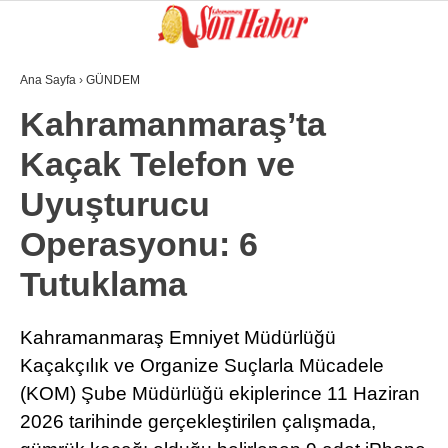
Ana Sayfa
›
GÜNDEM
GALERİ
VİDEO
YAZARLAR
Kahramanmaraş’ta
Kaçak Telefon ve
GÜNDEM
Uyuşturucu
3. SAYFA
Operasyonu: 6
SPOR
Tutuklama
SAĞLIK
EĞİTİM
Kahramanmaraş Emniyet Müdürlüğü
Kaçakçılık ve Organize Suçlarla Mücadele
KÜLTÜR SANAT
(KOM) Şube Müdürlüğü ekiplerince 11 Haziran
EKONOMİ
2026 tarihinde gerçekleştirilen çalışmada,
YAZARLAR