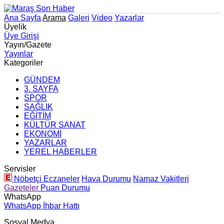
Ana Sayfa
Arama
Galeri
Video
Yazarlar
Üyelik
Üye Girişi
Yayın/Gazete
Yayınlar
Kategoriler
GÜNDEM
3. SAYFA
SPOR
SAĞLIK
EĞİTİM
KÜLTÜR SANAT
EKONOMİ
YAZARLAR
YEREL HABERLER
Servisler
Nöbetçi Eczaneler
Hava Durumu
Namaz Vakitleri
Gazeteler
Puan Durumu
WhatsApp
WhatsApp İhbar Hattı
Sosyal Medya