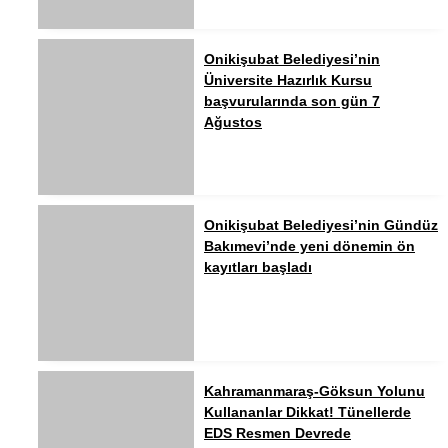
Onikişubat Belediyesi’nin
Üniversite Hazırlık Kursu
başvurularında son gün 7
Ağustos
Onikişubat Belediyesi’nin Gündüz
Bakımevi’nde yeni dönemin ön
kayıtları başladı
Kahramanmaraş-Göksun Yolunu
Kullananlar Dikkat! Tünellerde
EDS Resmen Devrede