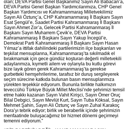
olan; DEVA Partisi Genel Başkanımız Sayın Ali Babacan’a,
DEVA Partisi Genel Başkan Yardımcılarımıza, CHP Genel
Başkan Yardımcısı ve Kahramanmaraş Milletvekilimiz
Sayın Ali Öztunç’a, CHP Kahramanmaraş İl Başkanı Sayın
Esat Şengül’e, Saadet Partisi Kahramanmaraş İl Başkanı
Sayın Ahmet Zor’a, Gelecek Partisi Kahramanmaraş İl
Başkanı Sayın Muharrem Çevik’e, DEVA Partisi
Kahramanmaraş İl Başkanı Sayın Yakup İncegül’e,
Demokrat Parti Kahramanmaraş İl Başkanı Sayın Hasan
Yılmaz’a ittifak dahilindeki partilerimizin ilçe başkanları ve
teşkilat mensuplarına, Kahramanmaraş’ta sıkılmadık el
bırakmamak için gece gündüz koşturan değerli milletvekili
adaylarımıza, kıymetli ailem ve oylarıyla bu kutlu görevi
bize layık gören gerek Kahramanmaraş’ta gerekse
gurbetteki hemşehrilerime, tarafsız bir duruş sergileyerek
seçim sürecine katkıda bulunan basın mensuplarımıza
yürekten teşekkür ediyorum. Bununla birlikte halkımızın
teveccühü Türkiye Büyük Millet Meclisi’nde şehrimizi temsil
etme hakkı kazanan Sayın Vahit Kirişci, Sayın Ömer Oruç
Bilal Debgici, Sayın Mevlüt Kurt, Sayın Tuba Köksal, Sayın
Mehmet Şahin, Sayın Ali Öztunç ve Sayın Zuhal Karakoç
Dora’yı tebrik ediyor; birlik ve beraberlik içinde şehrimizin
menfaatinde buluşacağımız bir hizmet dönemi geçirmeyi
temenni ediyorum.”