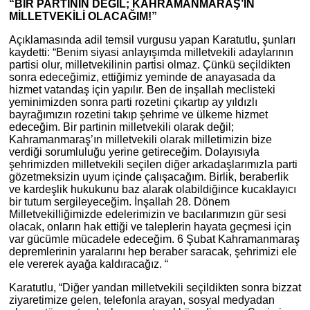
“BİR PARTİNİN DEĞİL; KAHRAMANMARAŞ’IN
MİLLETVEKİLİ OLACAĞIM!”
Açıklamasında adil temsil vurgusu yapan Karatutlu, şunları
kaydetti: “Benim siyasi anlayışımda milletvekili adaylarının
partisi olur, milletvekilinin partisi olmaz. Çünkü seçildikten
sonra edeceğimiz, ettiğimiz yeminde de anayasada da
hizmet vatandaş için yapılır. Ben de inşallah meclisteki
yeminimizden sonra parti rozetini çıkartıp ay yıldızlı
bayrağımızın rozetini takıp şehrime ve ülkeme hizmet
edeceğim. Bir partinin milletvekili olarak değil;
Kahramanmaraş’ın milletvekili olarak milletimizin bize
verdiği sorumluluğu yerine getireceğim. Dolayısıyla
şehrimizden milletvekili seçilen diğer arkadaşlarımızla parti
gözetmeksizin uyum içinde çalışacağım. Birlik, beraberlik
ve kardeşlik hukukunu baz alarak olabildiğince kucaklayıcı
bir tutum sergileyeceğim. İnşallah 28. Dönem
Milletvekilliğimizde edelerimizin ve bacılarımızın gür sesi
olacak, onların hak ettiği ve taleplerin hayata geçmesi için
var gücümle mücadele edeceğim. 6 Şubat Kahramanmaraş
depremlerinin yaralarını hep beraber saracak, şehrimizi ele
ele vererek ayağa kaldıracağız. “
Karatutlu, “Diğer yandan milletvekili seçildikten sonra bizzat
ziyaretimize gelen, telefonla arayan, sosyal medyadan