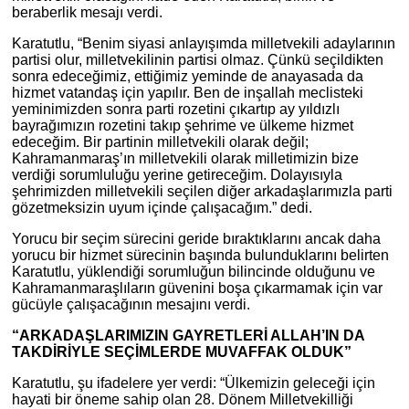
beraberlik mesajı verdi.
Karatutlu, “Benim siyasi anlayışımda milletvekili adaylarının
partisi olur, milletvekilinin partisi olmaz. Çünkü seçildikten
sonra edeceğimiz, ettiğimiz yeminde de anayasada da
hizmet vatandaş için yapılır. Ben de inşallah meclisteki
yeminimizden sonra parti rozetini çıkartıp ay yıldızlı
bayrağımızın rozetini takıp şehrime ve ülkeme hizmet
edeceğim. Bir partinin milletvekili olarak değil;
Kahramanmaraş’ın milletvekili olarak milletimizin bize
verdiği sorumluluğu yerine getireceğim. Dolayısıyla
şehrimizden milletvekili seçilen diğer arkadaşlarımızla parti
gözetmeksizin uyum içinde çalışacağım.” dedi.
Yorucu bir seçim sürecini geride bıraktıklarını ancak daha
yorucu bir hizmet sürecinin başında bulunduklarını belirten
Karatutlu, yüklendiği sorumluğun bilincinde olduğunu ve
Kahramanmaraşlıların güvenini boşa çıkarmamak için var
gücüyle çalışacağının mesajını verdi.
“ARKADAŞLARIMIZIN GAYRETLERİ ALLAH’IN DA
TAKDİRİYLE SEÇİMLERDE MUVAFFAK OLDUK”
Karatutlu, şu ifadelere yer verdi: “Ülkemizin geleceği için
hayati bir öneme sahip olan 28. Dönem Milletvekilliği