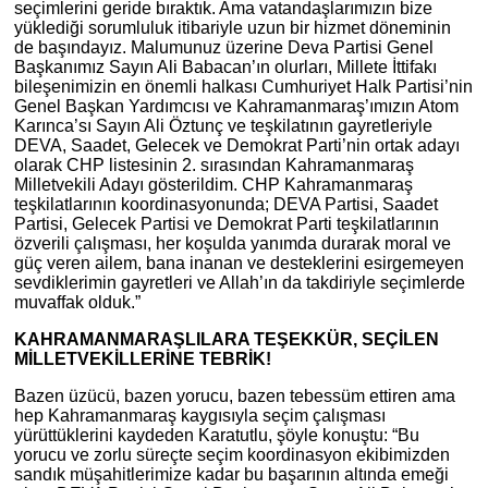
seçimlerini geride bıraktık. Ama vatandaşlarımızın bize
yüklediği sorumluluk itibariyle uzun bir hizmet döneminin
de başındayız. Malumunuz üzerine Deva Partisi Genel
Başkanımız Sayın Ali Babacan’ın olurları, Millete İttifakı
bileşenimizin en önemli halkası Cumhuriyet Halk Partisi’nin
Genel Başkan Yardımcısı ve Kahramanmaraş’ımızın Atom
Karınca’sı Sayın Ali Öztunç ve teşkilatının gayretleriyle
DEVA, Saadet, Gelecek ve Demokrat Parti’nin ortak adayı
olarak CHP listesinin 2. sırasından Kahramanmaraş
Milletvekili Adayı gösterildim. CHP Kahramanmaraş
teşkilatlarının koordinasyonunda; DEVA Partisi, Saadet
Partisi, Gelecek Partisi ve Demokrat Parti teşkilatlarının
özverili çalışması, her koşulda yanımda durarak moral ve
güç veren ailem, bana inanan ve desteklerini esirgemeyen
sevdiklerimin gayretleri ve Allah’ın da takdiriyle seçimlerde
muvaffak olduk.”
KAHRAMANMARAŞLILARA TEŞEKKÜR, SEÇİLEN
MİLLETVEKİLLERİNE TEBRİK!
Bazen üzücü, bazen yorucu, bazen tebessüm ettiren ama
hep Kahramanmaraş kaygısıyla seçim çalışması
yürüttüklerini kaydeden Karatutlu, şöyle konuştu: “Bu
yorucu ve zorlu süreçte seçim koordinasyon ekibimizden
sandık müşahitlerimize kadar bu başarının altında emeği