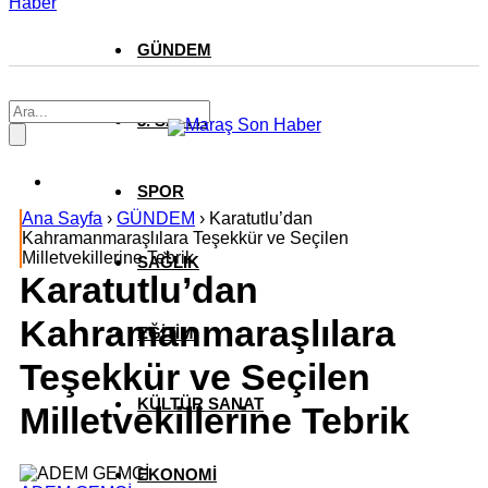
Haber
GÜNDEM
3. SAYFA
SPOR
Ana Sayfa
›
GÜNDEM
›
Karatutlu’dan
Kahramanmaraşlılara Teşekkür ve Seçilen
Milletvekillerine Tebrik
SAĞLIK
Karatutlu’dan
Kahramanmaraşlılara
EĞİTİM
Teşekkür ve Seçilen
KÜLTÜR SANAT
Milletvekillerine Tebrik
EKONOMİ