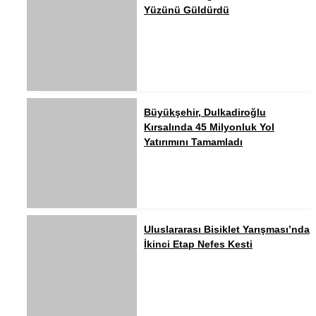
Yüzünü Güldürdü
Büyükşehir, Dulkadiroğlu
Kırsalında 45 Milyonluk Yol
Yatırımını Tamamladı
Uluslararası Bisiklet Yarışması’nda
İkinci Etap Nefes Kesti