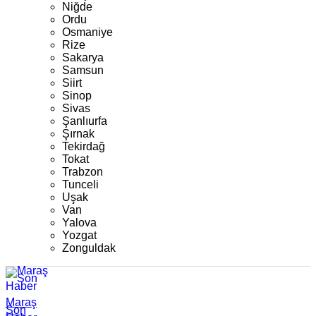
Niğde
Ordu
Osmaniye
Rize
Sakarya
Samsun
Siirt
Sinop
Sivas
Şanlıurfa
Şırnak
Tekirdağ
Tokat
Trabzon
Tunceli
Uşak
Van
Yalova
Yozgat
Zonguldak
Maraş
Son