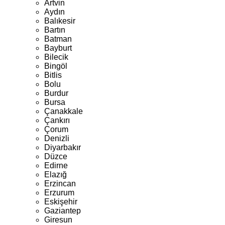
Artvin
Aydın
Balıkesir
Bartın
Batman
Bayburt
Bilecik
Bingöl
Bitlis
Bolu
Burdur
Bursa
Çanakkale
Çankırı
Çorum
Denizli
Diyarbakır
Düzce
Edirne
Elazığ
Erzincan
Erzurum
Eskişehir
Gaziantep
Giresun