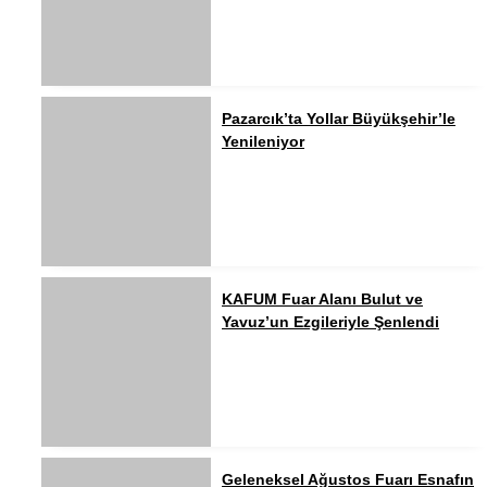
Pazarcık’ta Yollar Büyükşehir’le
Yenileniyor
KAFUM Fuar Alanı Bulut ve
Yavuz’un Ezgileriyle Şenlendi
Geleneksel Ağustos Fuarı Esnafın