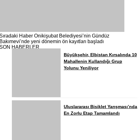
Sıradaki Haber
Onikişubat Belediyesi’nin Gündüz
Bakımevi’nde yeni dönemin ön kayıtları başladı
SON HABERLER
Büyükşehir, Elbistan Kırsalında 10
Mahallenin Kullandığı Grup
Yolunu Yeniliyor
Uluslararası Bisiklet Yarışması’nda
En Zorlu Etap Tamamlandı