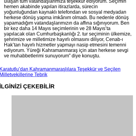
ulaşan tüm vatandaşlarımıza teşekkür ediyorum. Seçimin
hemen akabinde yapılan itirazlarda, sürecin
yoğunluğundan kaynaklı telefondan ve sosyal medyadan
herkese dönüş yapma imkânım olmadı. Bu nedenle dönüş
yapamadığım vatandaşlarımızın da affına sığınıyorum. Ben
bir kez daha 14 Mayıs seçimlerinin ve 28 Mayıs’ta
yapılacak olan Cumhurbaşkanlığı 2. tur seçiminin ülkemize,
şehrimize ve milletimize hayırlı olmasını diliyor, Cenab-ı
Hak’tan hayırlı hizmetler yapmayı nasip etmesini temenni
ediyorum. Yüreği Kahramanmaraş için atan herkese sevgi
ve muhabbetlerimi sunuyorum” diye konuştu.
Karatutlu’dan Kahramanmaraşlılara Teşekkür ve Seçilen
Milletvekillerine Tebrik
İLGİNİZİ
ÇEKEBİLİR