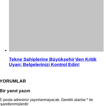
Tekne Sahiplerine Büyükşehir’den Kritik
Uyarı; Belgelerinizi Kontrol Edin!
YORUMLAR
Bir yanıt yazın
E-posta adresiniz yayınlanmayacak.
Gerekli alanlar
*
ile
işaretlenmişlerdir