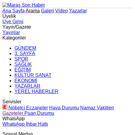
Ana Sayfa
Arama
Galeri
Video
Yazarlar
Üyelik
Üye Girişi
Yayın/Gazete
Yayınlar
Kategoriler
GÜNDEM
3. SAYFA
SPOR
SAĞLIK
EĞİTİM
KÜLTÜR SANAT
EKONOMİ
YAZARLAR
YEREL HABERLER
Servisler
Nöbetçi Eczaneler
Hava Durumu
Namaz Vakitleri
Gazeteler
Puan Durumu
WhatsApp
WhatsApp İhbar Hattı
Sosyal Medya