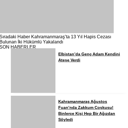
Sıradaki Haber
Kahramanmaraş’ta 13 Yıl Hapis Cezası
Bulunan İki Hükümlü Yakalandı
SON HABERLER
Elbistan’da Genç Adam Kendini
Ateşe Verdi
Kahramanmaraş Ağustos
Fuarı’nda Zakkum Coşkusu!
Binlerce Kişi Hep Bir Ağızdan
Söyledi