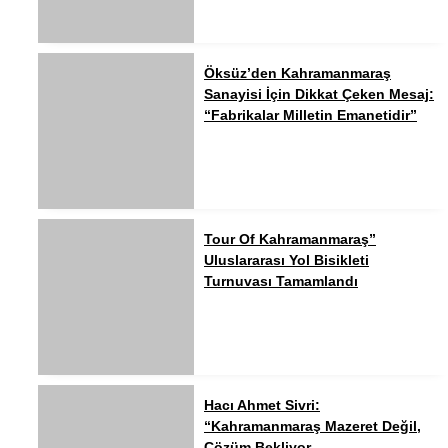
Öksüz’den Kahramanmaraş
Sanayisi İçin Dikkat Çeken Mesaj:
“Fabrikalar Milletin Emanetidir”
Tour Of Kahramanmaraş”
Uluslararası Yol Bisikleti
Turnuvası Tamamlandı
Hacı Ahmet Sivri:
“Kahramanmaraş Mazeret Değil,
Çözüm Bekliyor