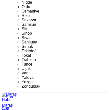
Niğde
Ordu
Osmaniye
Rize
Sakarya
Samsun
Siirt
Sinop
Sivas
Şanlıurfa
Şırnak
Tekirdağ
Tokat
Trabzon
Tunceli
Uşak
Van
Yalova
Yozgat
Zonguldak
Maraş
Son