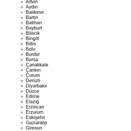
Artvin
Aydın
Balıkesir
Bartın
Batman
Bayburt
Bilecik
Bingöl
Bitlis
Bolu
Burdur
Bursa
Çanakkale
Çankırı
Çorum
Denizli
Diyarbakır
Düzce
Edirne
Elazığ
Erzincan
Erzurum
Eskişehir
Gaziantep
Giresun