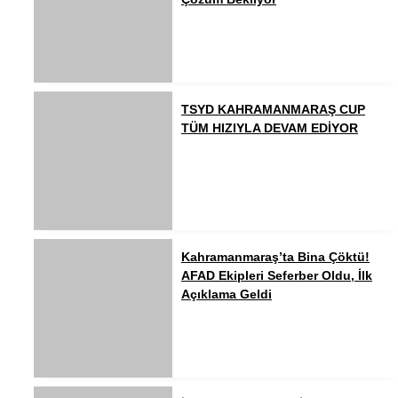
TSYD KAHRAMANMARAŞ CUP
TÜM HIZIYLA DEVAM EDİYOR
Kahramanmaraş’ta Bina Çöktü!
AFAD Ekipleri Seferber Oldu, İlk
Açıklama Geldi