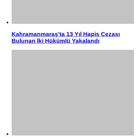
Kahramanmaraş’ta 13 Yıl Hapis Cezası
Bulunan İki Hükümlü Yakalandı