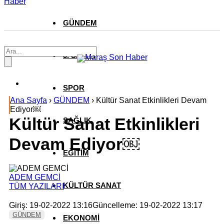
Haber
GÜNDEM
3. SAYFA
SPOR
Ana Sayfa
›
GÜNDEM
›
Kültür Sanat Etkinlikleri Devam
Ediyor￼
Kültür Sanat Etkinlikleri
SAĞLIK
Devam Ediyor￼
EĞİTİM
ADEM GEMCİ
KÜLTÜR SANAT
TÜM YAZILARI
Giriş: 19-02-2022 13:16
Güncelleme: 19-02-2022 13:17
GÜNDEM
EKONOMİ