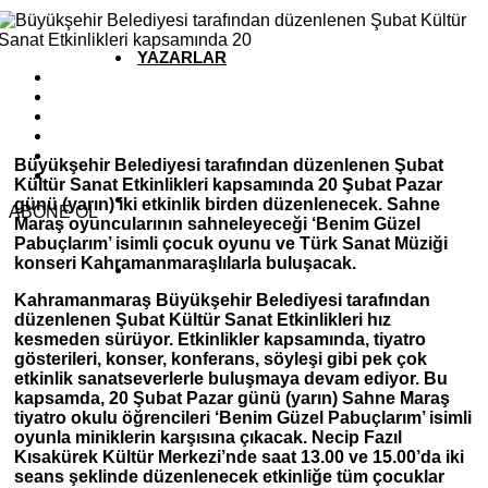
YAZARLAR
YEREL HABERLER
Büyükşehir Belediyesi tarafından düzenlenen Şubat
Kültür Sanat Etkinlikleri kapsamında 20 Şubat Pazar
günü (yarın) iki etkinlik birden düzenlenecek. Sahne
ABONE OL
Maraş oyuncularının sahneleye
ceği ‘Benim Güzel
Pabuçlarım’ isimli çocuk oyunu ve Türk Sanat Müziği
konseri Kahramanmaraşlılarla buluşacak.
Kahramanmaraş Büyükşehir Belediyesi tarafından
düzenlenen Şubat Kültür Sanat Etkinlikleri hız
kesmeden sürüyor. Etkinlikler kapsamında, tiyatro
gösterileri, konser, konferans, söyleşi gibi pek çok
etkinlik sanatseverlerle buluşmaya devam ediyor. Bu
kapsamda, 20 Şubat Pazar günü (yarın) Sahne Maraş
tiyatro okulu öğrencileri ‘Benim Güzel Pabuçlarım’ isimli
oyunla miniklerin karşısına çıkacak. Necip Fazıl
Kısakürek Kültür Merkezi’nde saat 13.00 ve 15.00’da iki
seans şeklinde düzenlenecek etkinliğe tüm çocuklar