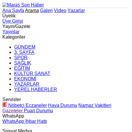
Ana Sayfa
Arama
Galeri
Video
Yazarlar
Üyelik
Üye Girişi
Yayın/Gazete
Yayınlar
Kategoriler
GÜNDEM
3. SAYFA
SPOR
SAĞLIK
EĞİTİM
KÜLTÜR SANAT
EKONOMİ
YAZARLAR
YEREL HABERLER
Servisler
Nöbetçi Eczaneler
Hava Durumu
Namaz Vakitleri
Gazeteler
Puan Durumu
WhatsApp
WhatsApp İhbar Hattı
Sosyal Medya