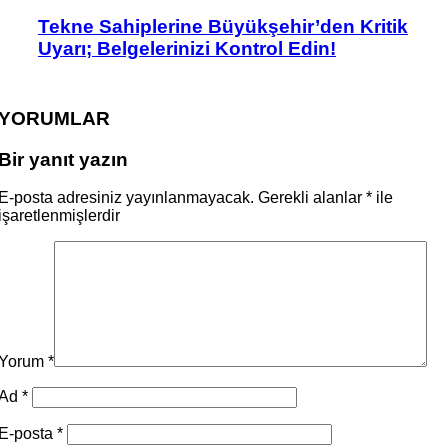
Tekne Sahiplerine Büyükşehir’den Kritik
Uyarı; Belgelerinizi Kontrol Edin!
YORUMLAR
Bir yanıt yazın
E-posta adresiniz yayınlanmayacak.
Gerekli alanlar
*
ile
işaretlenmişlerdir
Yorum
*
Ad
*
E-posta
*