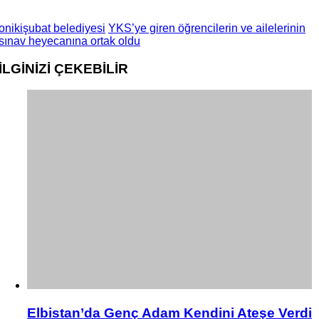
onikişubat belediyesi
YKS’ye giren öğrencilerin ve ailelerinin
sınav heyecanına ortak oldu
İLGİNİZİ
ÇEKEBİLİR
Elbistan’da Genç Adam Kendini Ateşe Verdi