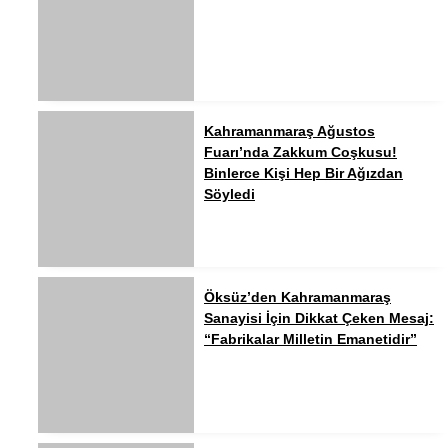
Kahramanmaraş Ağustos
Fuarı’nda Zakkum Coşkusu!
Binlerce Kişi Hep Bir Ağızdan
Söyledi
Öksüz’den Kahramanmaraş
Sanayisi İçin Dikkat Çeken Mesaj:
“Fabrikalar Milletin Emanetidir”