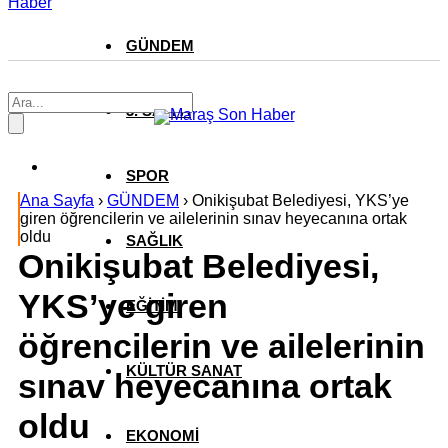
Haber
GÜNDEM
3. SAYFA
SPOR
Ana Sayfa
›
GÜNDEM
›
Onikişubat Belediyesi, YKS’ye
giren öğrencilerin ve ailelerinin sınav heyecanına ortak
oldu
SAĞLIK
Onikişubat Belediyesi,
YKS’ye giren
EĞİTİM
öğrencilerin ve ailelerinin
KÜLTÜR SANAT
sınav heyecanına ortak
oldu
EKONOMİ