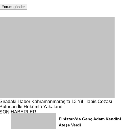
Sıradaki Haber
Kahramanmaraş’ta 13 Yıl Hapis Cezası
Bulunan İki Hükümlü Yakalandı
SON HABERLER
Elbistan’da Genç Adam Kendini
Ateşe Verdi