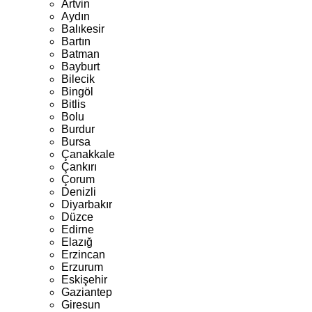
Artvin
Aydın
Balıkesir
Bartın
Batman
Bayburt
Bilecik
Bingöl
Bitlis
Bolu
Burdur
Bursa
Çanakkale
Çankırı
Çorum
Denizli
Diyarbakır
Düzce
Edirne
Elazığ
Erzincan
Erzurum
Eskişehir
Gaziantep
Giresun