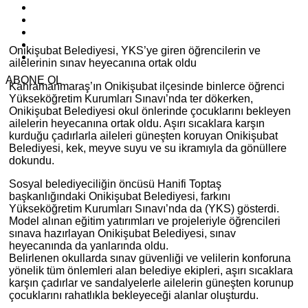
Onikişubat Belediyesi, YKS’ye giren öğrencilerin ve
ailelerinin sınav heyecanına ortak oldu
ABONE OL
Kahramanmaraş’ın Onikişubat ilçesinde binlerce öğrenci
Yükseköğretim Kurumları Sınavı’nda ter dökerken,
Onikişubat Belediyesi okul önlerinde çocuklarını bekleyen
ailelerin heyecanına ortak oldu. Aşırı sıcaklara karşın
kurduğu çadırlarla aileleri güneşten koruyan Onikişubat
Belediyesi, kek, meyve suyu ve su ikramıyla da gönüllere
dokundu.
Sosyal belediyeciliğin öncüsü Hanifi Toptaş
başkanlığındaki Onikişubat Belediyesi, farkını
Yükseköğretim Kurumları Sınavı’nda da (YKS) gösterdi.
Model alınan eğitim yatırımları ve projeleriyle öğrencileri
sınava hazırlayan Onikişubat Belediyesi, sınav
heyecanında da yanlarında oldu.
Belirlenen okullarda sınav güvenliği ve velilerin konforuna
yönelik tüm önlemleri alan belediye ekipleri, aşırı sıcaklara
karşın çadırlar ve sandalyelerle ailelerin güneşten korunup
çocuklarını rahatlıkla bekleyeceği alanlar oluşturdu.