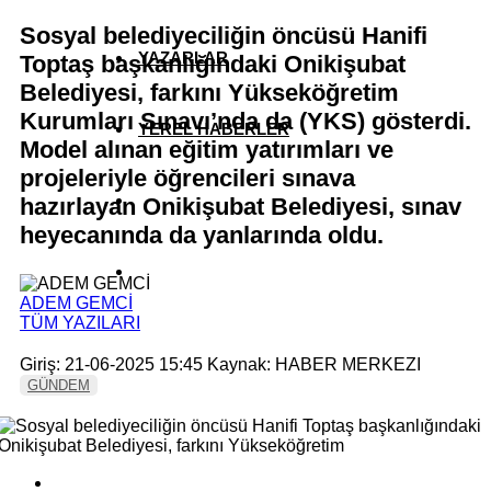
Sosyal belediyeciliğin öncüsü Hanifi
YAZARLAR
Toptaş başkanlığındaki Onikişubat
Belediyesi, farkını Yükseköğretim
Kurumları Sınavı’nda da (YKS) gösterdi.
YEREL HABERLER
Model alınan eğitim yatırımları ve
projeleriyle öğrencileri sınava
hazırlayan Onikişubat Belediyesi, sınav
heyecanında da yanlarında oldu.
ADEM GEMCİ
TÜM YAZILARI
Giriş: 21-06-2025 15:45
Kaynak: HABER MERKEZI
GÜNDEM