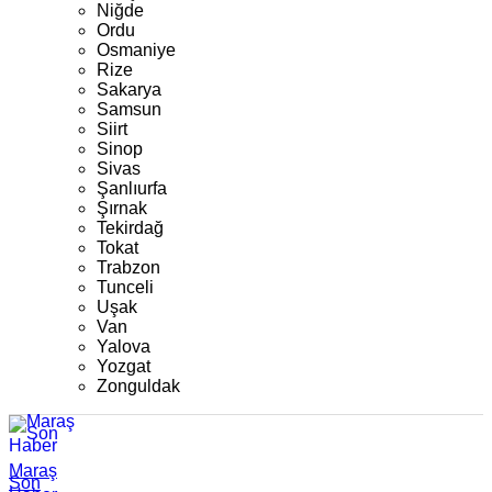
Niğde
Ordu
Osmaniye
Rize
Sakarya
Samsun
Siirt
Sinop
Sivas
Şanlıurfa
Şırnak
Tekirdağ
Tokat
Trabzon
Tunceli
Uşak
Van
Yalova
Yozgat
Zonguldak
Maraş
Son