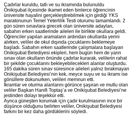
Çadırlar kuruldu, tatlı ve su ikramında bulunuldu
Onikişubat ilçesinde ikamet eden binlerce öğrencinin
üniversite hayalini gerçekleştirebilmek için girdiği YKS
maratonunun Temel Yeterlilik Testi oturumu tamamlandı. 2
gün süren sınavlara girecek olan üniversite adayları,
sabahın erken saatlerinde aileleri ile birlikte okullara geldi.
Öğrenciler yapılan aramaların ardından okullarda yerini
alırken, veliler de okul dışında çocuklarını beklemeye
başladı. Sabahın erken saatlerinde çalışmalara başlayan
Onikişubat Belediyesi ekipleri, hem bugün hem de yarın
sınav olan okulların önünde çadırlar kurarak, velilerin rahat
bir şekilde çocuklarını bekleyebilecekleri alanlar oluşturdu.
165 dakika süren sınav süresince aileleri yalnız bırakmayan
Onikişubat Belediyesi’nin kek, meyce suyu ve su ikramı ise
gönüllere dokunurken, velileri memnun etti.
İkramlar ve oturma alanlarını görünce şaşıran ve mutlu olan
veliler Başkan Hanifi Toptaş’a ve Onikişubat Belediyesi’ne
jestinden dolayı teşekkür etti.
Ayrıca güneşten korumak için çadır kurulmasının ince bir
düşünce olduğunu belirten veliler, Onikişubat Belediyesi
farkını bir kez daha gördüklerini söyledi.