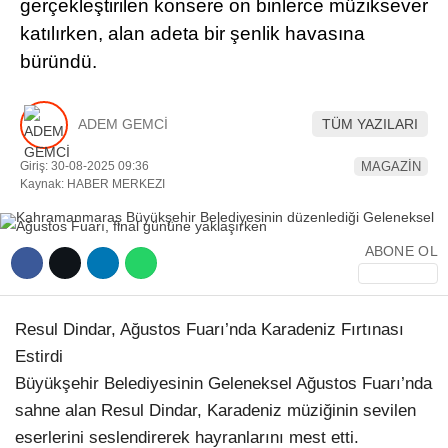
gerçekleştirilen konsere on binlerce müziksever
katılırken, alan adeta bir şenlik havasına
YEREL HABERLER
büründü.
ADEM GEMCİ
TÜM YAZILARI
WhatsApp İhbar Hattı
Giriş: 30-08-2025 09:36
MAGAZİN
Kaynak: HABER MERKEZI
ABONE OL
Facebook
Resul Dindar, Ağustos Fuarı’nda Karadeniz Fırtınası
Instagram
Estirdi
Büyükşehir Belediyesinin Geleneksel Ağustos Fuarı’nda
Youtube
sahne alan Resul Dindar, Karadeniz müziğinin sevilen
eserlerini seslendirerek hayranlarını mest etti.