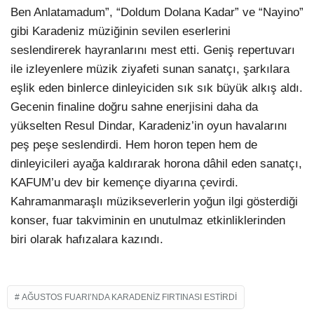
Ben Anlatamadum”, “Doldum Dolana Kadar” ve “Nayino”
gibi Karadeniz müziğinin sevilen eserlerini
seslendirerek hayranlarını mest etti. Geniş repertuvarı
ile izleyenlere müzik ziyafeti sunan sanatçı, şarkılara
eşlik eden binlerce dinleyiciden sık sık büyük alkış aldı.
Gecenin finaline doğru sahne enerjisini daha da
yükselten Resul Dindar, Karadeniz’in oyun havalarını
peş peşe seslendirdi. Hem horon tepen hem de
dinleyicileri ayağa kaldırarak horona dâhil eden sanatçı,
KAFUM’u dev bir kemençe diyarına çevirdi.
Kahramanmaraşlı müzikseverlerin yoğun ilgi gösterdiği
konser, fuar takviminin en unutulmaz etkinliklerinden
biri olarak hafızalara kazındı.
AĞUSTOS FUARI’NDA KARADENIZ FIRTINASI ESTIRDI