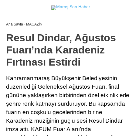
Ana Sayfa
›
MAGAZİN
GALERİ
VİDEO
YAZARLAR
Resul Dindar, Ağustos
Fuarı’nda Karadeniz
GÜNDEM
Fırtınası Estirdi
3. SAYFA
SPOR
Kahramanmaraş Büyükşehir Belediyesinin
düzenlediği Geleneksel Ağustos Fuarı, final
SAĞLIK
gününe yaklaşırken birbirinden özel etkinliklerle
EĞİTİM
şehre renk katmayı sürdürüyor. Bu kapsamda
KÜLTÜR SANAT
fuarın en coşkulu gecelerinden birine
Karadeniz müziğinin güçlü sesi Resul Dindar
EKONOMİ
imza attı. KAFUM Fuar Alanı’nda
YAZARLAR