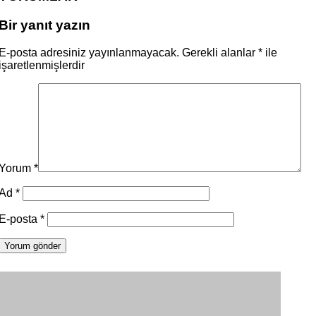
Bir yanıt yazın
E-posta adresiniz yayınlanmayacak.
Gerekli alanlar
*
ile
işaretlenmişlerdir
Yorum
*
Ad
*
E-posta
*