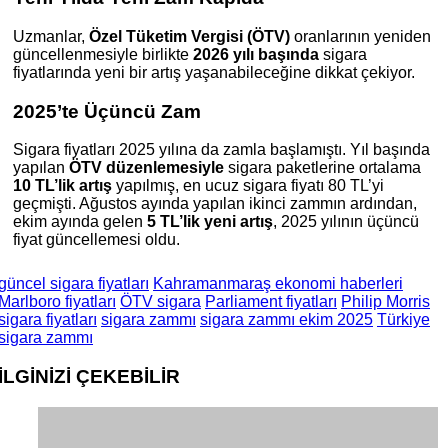
Uzmanlar,
Özel Tüketim Vergisi (ÖTV)
oranlarının yeniden
güncellenmesiyle birlikte
2026 yılı başında
sigara
fiyatlarında yeni bir artış yaşanabileceğine dikkat çekiyor.
2025’te Üçüncü Zam
Sigara fiyatları 2025 yılına da zamla başlamıştı. Yıl başında
yapılan
ÖTV düzenlemesiyle
sigara paketlerine ortalama
10 TL’lik artış
yapılmış, en ucuz sigara fiyatı 80 TL’yi
geçmişti. Ağustos ayında yapılan ikinci zammın ardından,
ekim ayında gelen
5 TL’lik yeni artış
, 2025 yılının üçüncü
fiyat güncellemesi oldu.
güncel sigara fiyatları
Kahramanmaraş ekonomi haberleri
Marlboro fiyatları
ÖTV sigara
Parliament fiyatları
Philip Morris
sigara fiyatları
sigara zammı
sigara zammı ekim 2025
Türkiye
sigara zammı
İLGİNİZİ
ÇEKEBİLİR