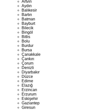
Artvin
Aydın
Balıkesir
Bartın
Batman
Bayburt
Bilecik
Bingöl
Bitlis
Bolu
Burdur
Bursa
Çanakkale
Çankırı
Çorum
Denizli
Diyarbakır
Düzce
Edirne
Elazığ
Erzincan
Erzurum
Eskişehir
Gaziantep
Giresun