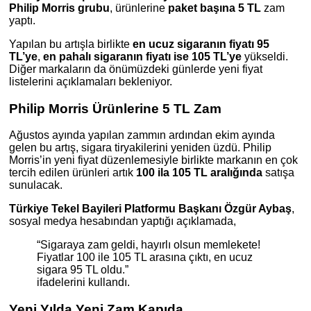
Philip Morris grubu
, ürünlerine
paket başına 5 TL
zam
yaptı.
Yapılan bu artışla birlikte
en ucuz sigaranın fiyatı 95
TL’ye
,
en pahalı sigaranın fiyatı ise 105 TL’ye
yükseldi.
Diğer markaların da önümüzdeki günlerde yeni fiyat
listelerini açıklamaları bekleniyor.
Philip Morris Ürünlerine 5 TL Zam
Ağustos ayında yapılan zammın ardından ekim ayında
gelen bu artış, sigara tiryakilerini yeniden üzdü. Philip
Morris’in yeni fiyat düzenlemesiyle birlikte markanın en çok
tercih edilen ürünleri artık
100 ila 105 TL aralığında
satışa
sunulacak.
Türkiye Tekel Bayileri Platformu Başkanı Özgür Aybaş
,
sosyal medya hesabından yaptığı açıklamada,
“Sigaraya zam geldi, hayırlı olsun memlekete!
Fiyatlar 100 ile 105 TL arasına çıktı, en ucuz
sigara 95 TL oldu.”
ifadelerini kullandı.
Yeni Yılda Yeni Zam Kapıda