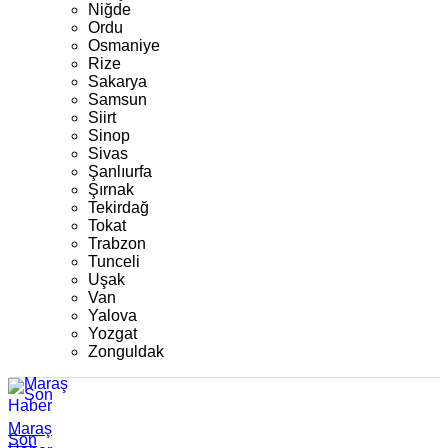
Niğde
Ordu
Osmaniye
Rize
Sakarya
Samsun
Siirt
Sinop
Sivas
Şanlıurfa
Şırnak
Tekirdağ
Tokat
Trabzon
Tunceli
Uşak
Van
Yalova
Yozgat
Zonguldak
Maraş
Son