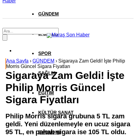
Haber
GÜNDEM
3. SAYFA
SPOR
Ana Sayfa
›
GÜNDEM
›
Sigaraya Zam Geldi! İşte Philip
Morris Güncel Sigara Fiyatları
Sigaraya Zam Geldi! İşte
SAĞLIK
Philip Morris Güncel
EĞİTİM
Sigara Fiyatları
KÜLTÜR SANAT
Philip Morris sigara grubuna 5 TL zam
geldi. Yeni düzenlemeyle en ucuz sigara
95 TL, en pahalı sigara ise 105 TL oldu.
EKONOMİ