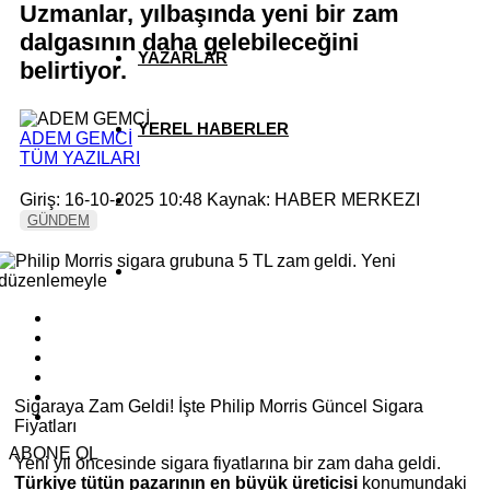
Uzmanlar, yılbaşında yeni bir zam
dalgasının daha gelebileceğini
YAZARLAR
belirtiyor.
YEREL HABERLER
ADEM GEMCİ
TÜM YAZILARI
Giriş: 16-10-2025 10:48
Kaynak: HABER MERKEZI
GÜNDEM
Sigaraya Zam Geldi! İşte Philip Morris Güncel Sigara
Fiyatları
ABONE OL
Yeni yıl öncesinde sigara fiyatlarına bir zam daha geldi.
Türkiye tütün pazarının en büyük üreticisi
konumundaki