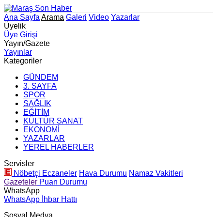
Ana Sayfa
Arama
Galeri
Video
Yazarlar
Üyelik
Üye Girişi
Yayın/Gazete
Yayınlar
Kategoriler
GÜNDEM
3. SAYFA
SPOR
SAĞLIK
EĞİTİM
KÜLTÜR SANAT
EKONOMİ
YAZARLAR
YEREL HABERLER
Servisler
Nöbetçi Eczaneler
Hava Durumu
Namaz Vakitleri
Gazeteler
Puan Durumu
WhatsApp
WhatsApp İhbar Hattı
Sosyal Medya