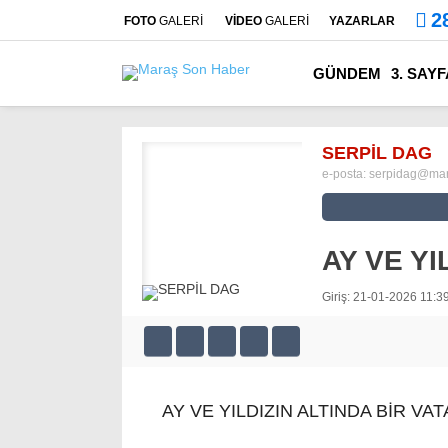
2
FOTO
GALERİ
VİDEO
GALERİ
YAZARLAR
GÜNDEM
3. SAYF
SERPİL DAG
e-posta:
serpidag@mar
AY VE YI
Giriş: 21-01-2026 11:3
AY VE YILDIZIN ALTINDA BİR VA