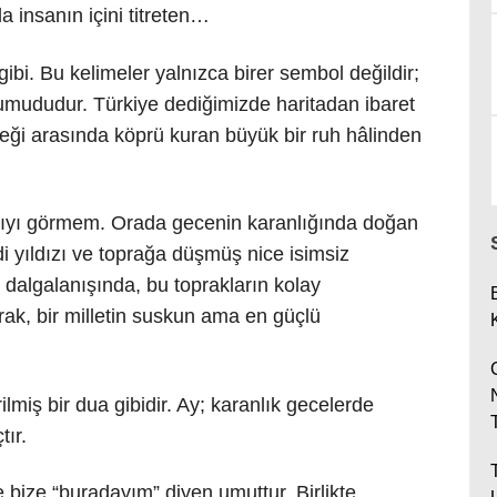
a insanın içini titreten…
 gibi. Bu kelimeler yalnızca birer sembol değildir;
ve umududur. Türkiye dediğimizde haritadan ibaret
ceği arasında köprü kuran büyük bir ruh hâlinden
zıyı görmem. Orada gecenin karanlığında doğan
di yıldızı ve toprağa düşmüş nice isimsiz
dalgalanışında, bu toprakların kolay
rak, bir milletin suskun ama en güçlü
lmiş bir dua gibidir. Ay; karanlık gecelerde
ır.
 bize “buradayım” diyen umuttur. Birlikte