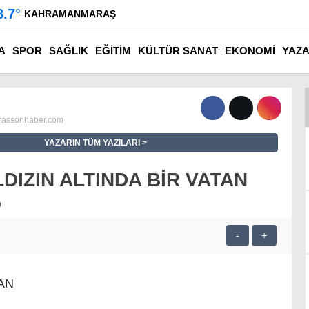
8.7
°
KAHRAMANMARAŞ
A
SPOR
SAĞLIK
EĞİTİM
KÜLTÜR SANAT
EKONOMİ
YAZ
assonhaber.com
YAZARIN TÜM YAZILARI
LDIZIN ALTINDA BİR VATAN
9
-
+
TAN