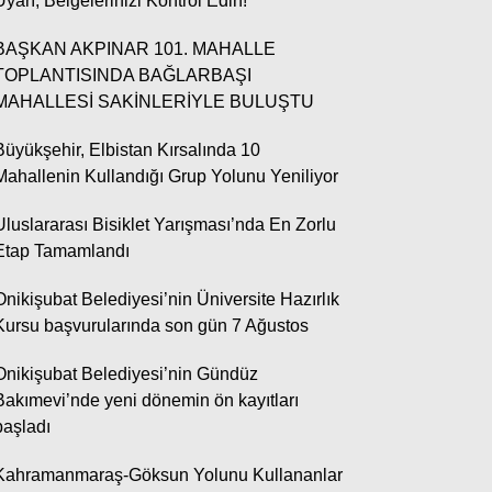
Uyarı; Belgelerinizi Kontrol Edin!
BAŞKAN AKPINAR 101. MAHALLE
Av. Abdulsamed Ornek
TOPLANTISINDA BAĞLARBAŞI
Halka Arz Kavramı ve Hukuki
MAHALLESİ SAKİNLERİYLE BULUŞTU
Niteliği
Büyükşehir, Elbistan Kırsalında 10
Mahallenin Kullandığı Grup Yolunu Yeniliyor
Uluslararası Bisiklet Yarışması’nda En Zorlu
Etap Tamamlandı
WhatsApp İhbar Hattı
Onikişubat Belediyesi’nin Üniversite Hazırlık
Kursu başvurularında son gün 7 Ağustos
Onikişubat Belediyesi’nin Gündüz
Bakımevi’nde yeni dönemin ön kayıtları
Facebook
başladı
Kahramanmaraş-Göksun Yolunu Kullananlar