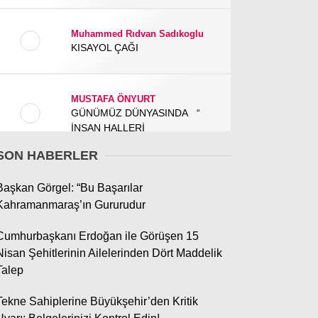
Muhammed Rıdvan Sadıkoglu
GÜNDEM
KISAYOL ÇAĞI
3. SAYFA
SPOR
MUSTAFA ÖNYURT
GÜNÜMÜZ DÜNYASINDA “
SAĞLIK
İNSAN HALLERİ
EĞİTİM
SON HABERLER
KÜLTÜR SANAT
ADEM GEMCİ
Başkan Görgel: “Bu Başarılar
Çınaraltı Yeniden Açıldı…
Kahramanmaraş’ın Gururudur
EKONOMİ
Aslında Hatıralar Kapısını
Araladı
YAZARLAR
Cumhurbaşkanı Erdoğan ile Görüşen 15
Nisan Şehitlerinin Ailelerinden Dört Maddelik
YEREL HABERLER
Talep
İlker Yiyen
Andırın’da Bir "Okuma"
Tekne Sahiplerine Büyükşehir’den Kritik
Sevdası, Bir de Yurt Çilesi