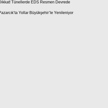
Instagram
Dikkat! Tünellerde EDS Resmen Devrede
Pazarcık’ta Yollar Büyükşehir’le Yenileniyor
Youtube