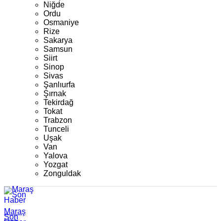
Niğde
Ordu
Osmaniye
Rize
Sakarya
Samsun
Siirt
Sinop
Sivas
Şanlıurfa
Şırnak
Tekirdağ
Tokat
Trabzon
Tunceli
Uşak
Van
Yalova
Yozgat
Zonguldak
Maraş
Son