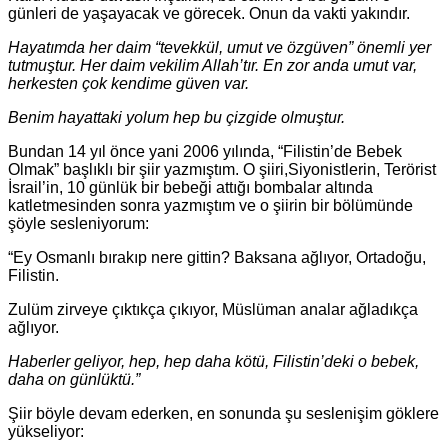
günleri de yaşayacak ve görecek. Onun da vakti yakındır.
Hayatımda her daim “tevekkül, umut ve özgüven” önemli yer
tutmuştur. Her daim vekilim Allah’tır. En zor anda umut var,
herkesten çok kendime güven var.
Benim hayattaki yolum hep bu çizgide olmuştur.
Bundan 14 yıl önce yani 2006 yılında, “Filistin’de Bebek
Olmak” başlıklı bir şiir yazmıştım. O şiiri,Siyonistlerin, Terörist
İsrail’in, 10 günlük bir bebeği attığı bombalar altında
katletmesinden sonra yazmıştım ve o şiirin bir bölümünde
şöyle sesleniyorum:
“Ey Osmanlı bırakıp nere gittin? Baksana ağlıyor, Ortadoğu,
Filistin.
Zulüm zirveye çıktıkça çıkıyor, Müslüman analar ağladıkça
ağlıyor.
Haberler geliyor, hep, hep daha kötü, Filistin’deki o bebek,
daha on günlüktü.”
Şiir böyle devam ederken, en sonunda şu seslenişim göklere
yükseliyor: