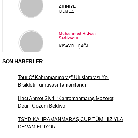
ZİHNİYET
ÖLMEZ
Muhammed Rıdvan
Sadıkoglu
KISAYOL ÇAĞI
SON HABERLER
MUSTAFA ÖNYURT
GÜNÜMÜZ DÜNYASINDA “
Tour Of Kahramanmaraş” Uluslararası Yol
İNSAN HALLERİ
Bisikleti Turnuvası Tamamlandı
Hacı Ahmet Sivri: “Kahramanmaraş Mazeret
ADEM GEMCİ
Değil, Çözüm Bekliyor
Çınaraltı Yeniden Açıldı…
Aslında Hatıralar Kapısını
TSYD KAHRAMANMARAŞ CUP TÜM HIZIYLA
Araladı
DEVAM EDİYOR