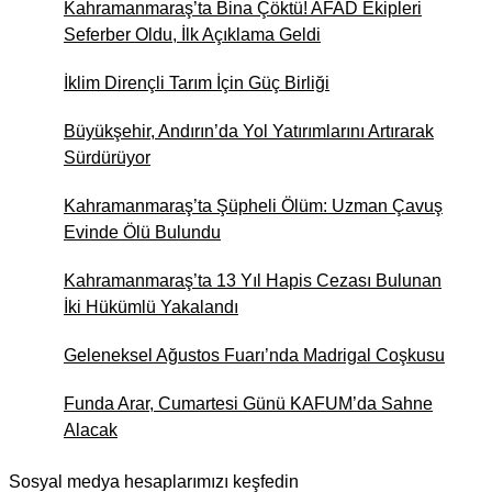
Kahramanmaraş’ta Bina Çöktü! AFAD Ekipleri
İlker Yiyen
Seferber Oldu, İlk Açıklama Geldi
Andırın’da Bir "Okuma"
Sevdası, Bir de Yurt Çilesi
İklim Dirençli Tarım İçin Güç Birliği
Büyükşehir, Andırın’da Yol Yatırımlarını Artırarak
Av. Abdulsamed Ornek
Sürdürüyor
Halka Arz Kavramı ve Hukuki
Niteliği
Kahramanmaraş’ta Şüpheli Ölüm: Uzman Çavuş
Evinde Ölü Bulundu
Kahramanmaraş’ta 13 Yıl Hapis Cezası Bulunan
İki Hükümlü Yakalandı
Geleneksel Ağustos Fuarı’nda Madrigal Coşkusu
Funda Arar, Cumartesi Günü KAFUM’da Sahne
Alacak
Sosyal medya hesaplarımızı keşfedin