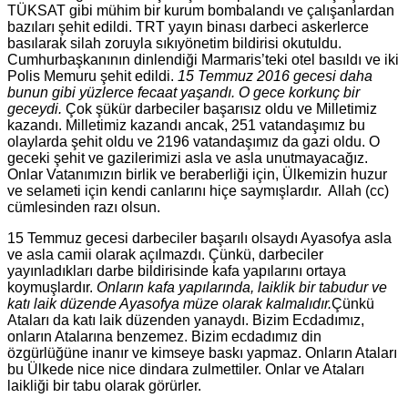
TÜKSAT gibi mühim bir kurum bombalandı ve çalışanlardan
bazıları şehit edildi. TRT yayın binası darbeci askerlerce
basılarak silah zoruyla sıkıyönetim bildirisi okutuldu.
Cumhurbaşkanının dinlendiği Marmaris’teki otel basıldı ve iki
Polis Memuru şehit edildi.
15 Temmuz 2016 gecesi daha
bunun gibi yüzlerce fecaat yaşandı. O gece korkunç bir
geceydi.
Çok şükür darbeciler başarısız oldu ve Milletimiz
kazandı. Milletimiz kazandı ancak, 251 vatandaşımız bu
olaylarda şehit oldu ve 2196 vatandaşımız da gazi oldu. O
geceki şehit ve gazilerimizi asla ve asla unutmayacağız.
Onlar Vatanımızın birlik ve beraberliği için, Ülkemizin huzur
ve selameti için kendi canlarını hiçe saymışlardır. Allah (cc)
cümlesinden razı olsun.
15 Temmuz gecesi darbeciler başarılı olsaydı Ayasofya asla
ve asla camii olarak açılmazdı. Çünkü, darbeciler
yayınladıkları darbe bildirisinde kafa yapılarını ortaya
koymuşlardır.
Onların kafa yapılarında, laiklik bir tabudur ve
katı laik düzende Ayasofya müze olarak kalmalıdır.
Çünkü
Ataları da katı laik düzenden yanaydı. Bizim Ecdadımız,
onların Atalarına benzemez. Bizim ecdadımız din
özgürlüğüne inanır ve kimseye baskı yapmaz. Onların Ataları
bu Ülkede nice nice dindara zulmettiler. Onlar ve Ataları
laikliği bir tabu olarak görürler.