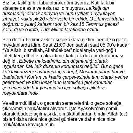
Biz ise laikliği bir tabu olarak görmüyoruz. Katı laik bir
sisteme de asla ve asla razı olmuyoruz.
Laikliği din
düşmanlığı olarak anlayan ve bunu yıllarca uygulayan
zihniyet, yaklaşık 20 yıldır yerle bir edildi. O zihniyet (daha
doğrusu o yılan) kafasını son bir kez 15 Temmuz gecesi
kaldırdı ve o kafa, Türk Milleti tarafından ezildi.
Ben de 15 Temmuz Gecesi sokaklara çıktım, ben de o gece
meydanlarda idim. Saat 21:00’den sabah saat 05:00’e kadar
“Ya Allah, bismillah, Allahûekber” nidalarıyla yeri-göğü
inletirken, elbette maksadımız katı laik düzenin korunması
değildi.
Elbette maksadımız, din düşmanlığı olarak
uygulanan katı laik düzenin korunması değildi. Biz o gece
katı laik düzeni savunmak için değil, Müslümanların hür ve
ibadetlerini Kur’an ve Hadis çerçevesinde tam olarak yerine
getirmeleri ve tüm insanların istedikleri gibi kanunlar
çerçevesinde hür yaşamaları için sokağa çıktık ve
meydanlara indik.
Ve elhamdülillah, o gecenin semerelerini, o gece sokağa
çıkmamızın mükâfatını alıyoruz. İşte Ayasofya’nın camii
olarak ibadete açılması da o mükâfatlardan biridir. Allah (cc),
bizleri daha nice nice güzel günlere ve daha nice nice
mükâfatlara kavuştursun.