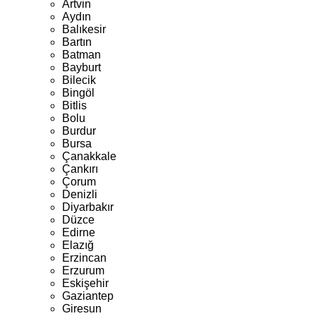
Artvin
Aydın
Balıkesir
Bartın
Batman
Bayburt
Bilecik
Bingöl
Bitlis
Bolu
Burdur
Bursa
Çanakkale
Çankırı
Çorum
Denizli
Diyarbakır
Düzce
Edirne
Elazığ
Erzincan
Erzurum
Eskişehir
Gaziantep
Giresun