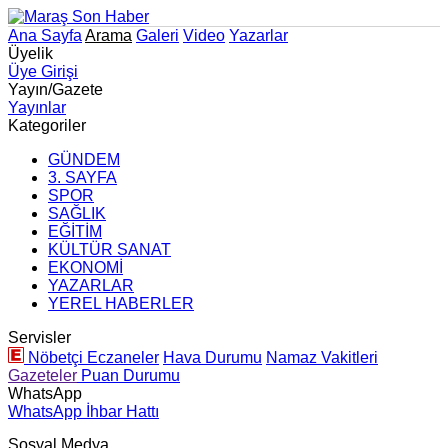
Ana Sayfa
Arama
Galeri
Video
Yazarlar
Üyelik
Üye Girişi
Yayın/Gazete
Yayınlar
Kategoriler
GÜNDEM
3. SAYFA
SPOR
SAĞLIK
EĞİTİM
KÜLTÜR SANAT
EKONOMİ
YAZARLAR
YEREL HABERLER
Servisler
Nöbetçi Eczaneler
Hava Durumu
Namaz Vakitleri
Gazeteler
Puan Durumu
WhatsApp
WhatsApp İhbar Hattı
Sosyal Medya