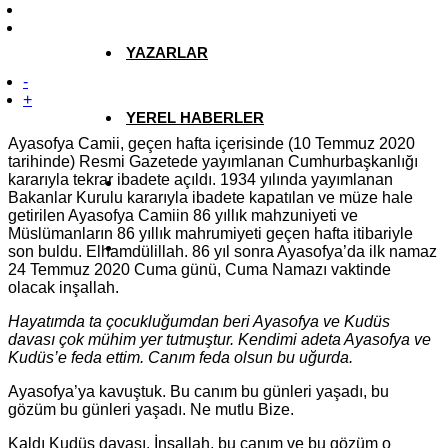
YAZARLAR
-
+
YEREL HABERLER
Ayasofya Camii, geçen hafta içerisinde (10 Temmuz 2020
tarihinde) Resmi Gazetede yayımlanan Cumhurbaşkanlığı
kararıyla tekrar ibadete açıldı. 1934 yılında yayımlanan
Bakanlar Kurulu kararıyla ibadete kapatılan ve müze hale
getirilen Ayasofya Camiin 86 yıllık mahzuniyeti ve
Müslümanların 86 yıllık mahrumiyeti geçen hafta itibariyle
son buldu. Elhamdülillah. 86 yıl sonra Ayasofya’da ilk namaz
24 Temmuz 2020 Cuma günü, Cuma Namazı vaktinde
olacak inşallah.
Hayatımda ta çocukluğumdan beri Ayasofya ve Kudüs
davası çok mühim yer tutmuştur. Kendimi adeta Ayasofya ve
Kudüs’e feda ettim. Canım feda olsun bu uğurda.
Ayasofya’ya kavuştuk. Bu canım bu günleri yaşadı, bu
gözüm bu günleri yaşadı. Ne mutlu Bize.
Kaldı Kudüs davası. İnşallah, bu canım ve bu gözüm o