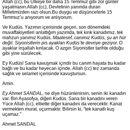
Allah (cc), bu Ülkeye bir daha 15 Temmuz gibi zor günler
yaşatmasın.Allah (cc), Devletinin yanında duran
Milletimizden razı olsun.Bu duygu ve düşüncelerle 15
Temmuz’u anıyorum ve anlıyorum.
Ve Kudüs. Yazımın içerisinde geçen, son dönemdeki
muvaffakiyetleri anlattığım yazımda, tek kırık kanadımız, tek
mahzun yanımız Kudüs.
Maalesef, canımız Kudüs, şu an hür
değil. Siyonistlerin pis ayakları Kudüs’te devriye geziyor.
O
ayaklar inşallah kırılacak. O azgın Siyonistler tarihte olduğu
gibi yine sürülecek.
Ey Kudüs! Sana kavuşmak içindir bu canım hayata bu kadar
bağlı ve bu kadar heyecan içinde. Allah (cc) tez zamanda
sağlık ve selamet içerisinde kavuştursun.
Amin.
Ey Ahmet SANDAL,
ne diye hüzünlenirsin, senin iki kanadın
var. Biri Ayasofya, diğeri Kudüs. Sana bir kanadını veren
Yüce Allah (cc), elbette diğer kanadını da verecektir. Kanat
vermekten murat, uçurmaktır. Bilirsin ki, “tek kanatlı kuş
uçamaz.”
Ahmet SANDAL