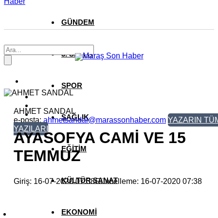
Haber
GÜNDEM
3. SAYFA
SPOR
AHMET SANDAL
SAĞLIK
e-posta:
ahmetsandal@marassonhaber.com
YAZARIN TÜ
YAZILARI
AYASOFYA CAMİ VE 15
EĞİTİM
TEMMUZ
KÜLTÜR SANAT
Giriş: 16-07-2020 07:38
Güncelleme: 16-07-2020 07:38
EKONOMİ