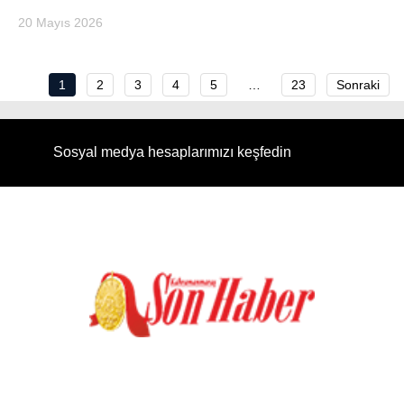
20 Mayıs 2026
1
2
3
4
5
…
23
Sonraki
Sosyal medya hesaplarımızı keşfedin