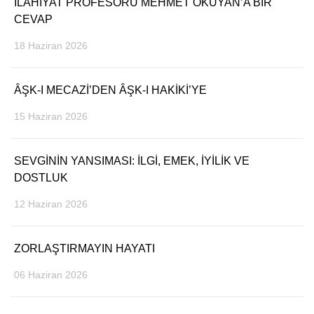
İLAHİYAT PROFESÖRÜ MEHMET OKUYAN’A BİR
CEVAP
18 Haziran 2026
ÂŞK-I MECAZİ’DEN ÂŞK-I HAKİKİ’YE
15 Haziran 2026
SEVGİNİN YANSIMASI: İLGİ, EMEK, İYİLİK VE
DOSTLUK
12 Haziran 2026
ZORLAŞTIRMAYIN HAYATI
06 Haziran 2026