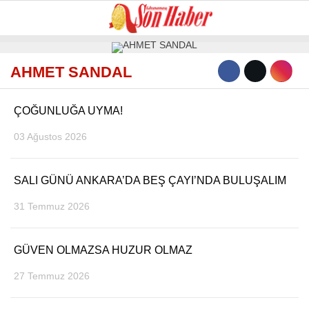
AHMET SANDAL
GALERİ
VİDEO
YAZARLAR
ÇOĞUNLUĞA UYMA!
GÜNDEM
03 Ağustos 2026
3. SAYFA
SPOR
SALI GÜNÜ ANKARA’DA BEŞ ÇAYI’NDA BULUŞALIM
SAĞLIK
31 Temmuz 2026
EĞİTİM
GÜVEN OLMAZSA HUZUR OLMAZ
KÜLTÜR SANAT
27 Temmuz 2026
EKONOMİ
YAZARLAR