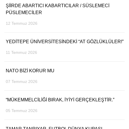
ŞİİRDE ABARTICI KABARTICILAR / SÜSLEMECİ
PÜSLEMECİLER
12 Temmuz 2026
YEDİTEPE ÜNİVERSİTESİNDEKİ “AT GÖZLÜKLÜLER!”
11 Temmuz 2026
NATO BİZİ KORUR MU
07 Temmuz 2026
“MÜKEMMELCİLİĞİ BIRAK, İYİYİ GERÇEKLEŞTİR.”
05 Temmuz 2026
TAMAR TANRIYAR, FUTBOL DÜNYA KUPASI,