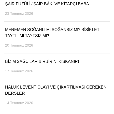
ŞAİR FUZÛLÎ / ŞAİR BÂKÎ VE KİTAPÇI BABA
YEREL HABERLER
23 Temmuz 2026
MENEMEN SOĞANLI MI SOĞANSIZ MI? BİSİKLET
TAYTLI MI TAYTSIZ MI?
WhatsApp İhbar Hattı
20 Temmuz 2026
BİZİM SAĞCILAR BİRBİRİNİ KISKANIR!
Facebook
17 Temmuz 2026
HALUK LEVENT OLAYI VE ÇIKARTILMASI GEREKEN
Instagram
DERSLER
14 Temmuz 2026
Youtube