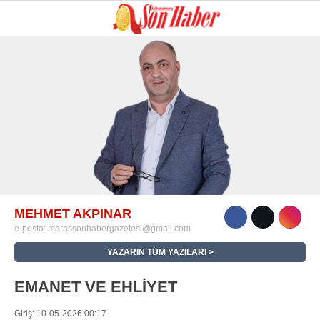
GALERİ
VİDEO
YAZARLAR
GÜNDEM
3. SAYFA
SPOR
SAĞLIK
MEHMET AKPINAR
e-posta:
marassonhabergazetesi@gmail.com
EĞİTİM
YAZARIN TÜM YAZILARI
KÜLTÜR SANAT
EMANET VE EHLİYET
EKONOMİ
Giriş: 10-05-2026 00:17
YAZARLAR