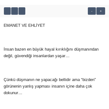
YEREL HABERLER
-
+
EMANET VE EHLİYET
WhatsApp İhbar Hattı
İnsan bazen en büyük hayal kırıklığını düşmanından
değil, güvendiği insanlardan yaşar…
Facebook
Çünkü düşmanın ne yapacağı bellidir ama “bizden”
Instagram
görünenin yanlış yapması insanın içine daha çok
dokunur…
Youtube