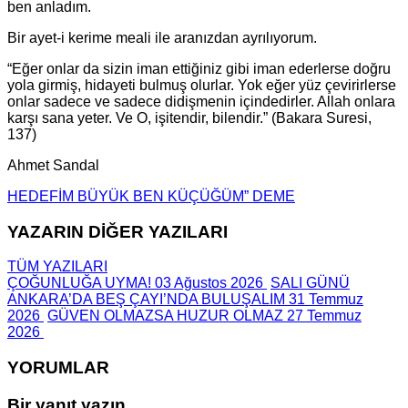
ben anladım.
Bir ayet-i kerime meali ile aranızdan ayrılıyorum.
“Eğer onlar da sizin iman ettiğiniz gibi iman ederlerse doğru
yola girmiş, hidayeti bulmuş olurlar. Yok eğer yüz çevirirlerse
onlar sadece ve sadece didişmenin içindedirler. Allah onlara
karşı sana yeter. Ve O, işitendir, bilendir.” (Bakara Suresi,
137)
Ahmet Sandal
HEDEFİM BÜYÜK BEN KÜÇÜĞÜM” DEME
YAZARIN DİĞER YAZILARI
TÜM YAZILARI
ÇOĞUNLUĞA UYMA!
03 Ağustos 2026
SALI GÜNÜ
ANKARA’DA BEŞ ÇAYI’NDA BULUŞALIM
31 Temmuz
2026
GÜVEN OLMAZSA HUZUR OLMAZ
27 Temmuz
2026
YORUMLAR
Bir yanıt yazın