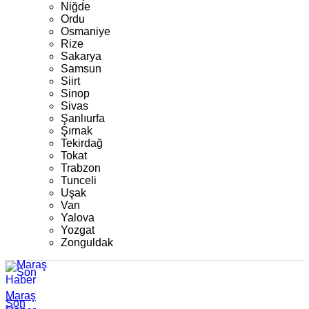
Niğde
Ordu
Osmaniye
Rize
Sakarya
Samsun
Siirt
Sinop
Sivas
Şanlıurfa
Şırnak
Tekirdağ
Tokat
Trabzon
Tunceli
Uşak
Van
Yalova
Yozgat
Zonguldak
Maraş
Son