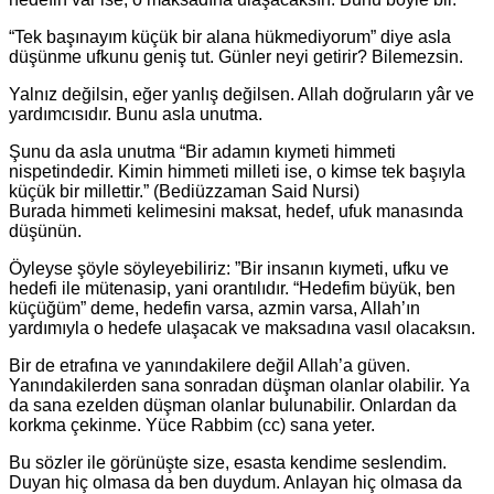
“Tek başınayım küçük bir alana hükmediyorum” diye asla
düşünme ufkunu geniş tut. Günler neyi getirir? Bilemezsin.
Yalnız değilsin, eğer yanlış değilsen. Allah doğruların yâr ve
yardımcısıdır. Bunu asla unutma.
Şunu da asla unutma “Bir adamın kıymeti himmeti
nispetindedir. Kimin himmeti milleti ise, o kimse tek başıyla
küçük bir millettir.” (Bediüzzaman Said Nursi)
Burada himmeti kelimesini maksat, hedef, ufuk manasında
düşünün.
Öyleyse şöyle söyleyebiliriz: ”Bir insanın kıymeti, ufku ve
hedefi ile mütenasip, yani orantılıdır. “Hedefim büyük, ben
küçüğüm” deme, hedefin varsa, azmin varsa, Allah’ın
yardımıyla o hedefe ulaşacak ve maksadına vasıl olacaksın.
Bir de etrafına ve yanındakilere değil Allah’a güven.
Yanındakilerden sana sonradan düşman olanlar olabilir. Ya
da sana ezelden düşman olanlar bulunabilir. Onlardan da
korkma çekinme. Yüce Rabbim (cc) sana yeter.
Bu sözler ile görünüşte size, esasta kendime seslendim.
Duyan hiç olmasa da ben duydum. Anlayan hiç olmasa da