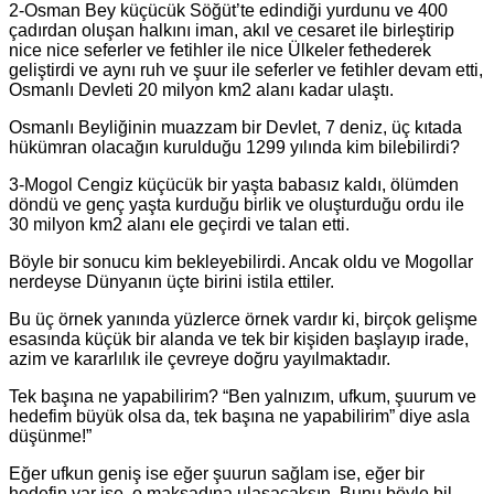
2-Osman Bey küçücük Söğüt’te edindiği yurdunu ve 400
çadırdan oluşan halkını iman, akıl ve cesaret ile birleştirip
nice nice seferler ve fetihler ile nice Ülkeler fethederek
geliştirdi ve aynı ruh ve şuur ile seferler ve fetihler devam etti,
Osmanlı Devleti 20 milyon km2 alanı kadar ulaştı.
Osmanlı Beyliğinin muazzam bir Devlet, 7 deniz, üç kıtada
hükümran olacağın kurulduğu 1299 yılında kim bilebilirdi?
3-Mogol Cengiz küçücük bir yaşta babasız kaldı, ölümden
döndü ve genç yaşta kurduğu birlik ve oluşturduğu ordu ile
30 milyon km2 alanı ele geçirdi ve talan etti.
Böyle bir sonucu kim bekleyebilirdi. Ancak oldu ve Mogollar
nerdeyse Dünyanın üçte birini istila ettiler.
Bu üç örnek yanında yüzlerce örnek vardır ki, birçok gelişme
esasında küçük bir alanda ve tek bir kişiden başlayıp irade,
azim ve kararlılık ile çevreye doğru yayılmaktadır.
Tek başına ne yapabilirim? “Ben yalnızım, ufkum, şuurum ve
hedefim büyük olsa da, tek başına ne yapabilirim” diye asla
düşünme!”
Eğer ufkun geniş ise eğer şuurun sağlam ise, eğer bir
hedefin var ise, o maksadına ulaşacaksın. Bunu böyle bil.