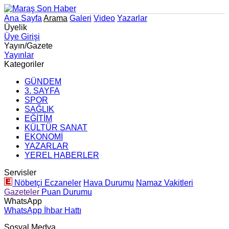
Ana Sayfa
Arama
Galeri
Video
Yazarlar
Üyelik
Üye Girişi
Yayın/Gazete
Yayınlar
Kategoriler
GÜNDEM
3. SAYFA
SPOR
SAĞLIK
EĞİTİM
KÜLTÜR SANAT
EKONOMİ
YAZARLAR
YEREL HABERLER
Servisler
Nöbetçi Eczaneler
Hava Durumu
Namaz Vakitleri
Gazeteler
Puan Durumu
WhatsApp
WhatsApp İhbar Hattı
Sosyal Medya