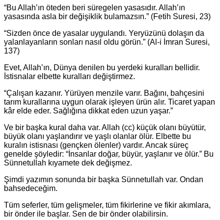
“Bu Allah’ın öteden beri süregelen yasasıdır. Allah’ın
yasasında asla bir değişiklik bulamazsın.” (Fetih Suresi, 23)
“Sizden önce de yasalar uygulandı. Yeryüzünü dolaşın da
yalanlayanların sonları nasıl oldu görün.” (Al-i İmran Suresi,
137)
Evet, Allah’ın, Dünya denilen bu yerdeki kuralları bellidir.
İstisnalar elbette kuralları değiştirmez.
“Çalışan kazanır. Yürüyen menzile varır. Bağını, bahçesini
tarım kurallarına uygun olarak işleyen ürün alır. Ticaret yapan
kâr elde eder. Sağlığına dikkat eden uzun yaşar.”
Ve bir başka kural daha var. Allah (cc) küçük olanı büyütür,
büyük olanı yaşlandırır ve yaşlı olanlar ölür. Elbette bu
kuralın istisnası (gençken ölenler) vardır. Ancak süreç
genelde şöyledir: “İnsanlar doğar, büyür, yaşlanır ve ölür.” Bu
Sünnetullah kıyamete dek değişmez.
Şimdi yazımın sonunda bir başka Sünnetullah var. Ondan
bahsedeceğim.
Tüm seferler, tüm gelişmeler, tüm fikirlerine ve fikir akımlara,
bir önder ile başlar. Sen de bir önder olabilirsin.