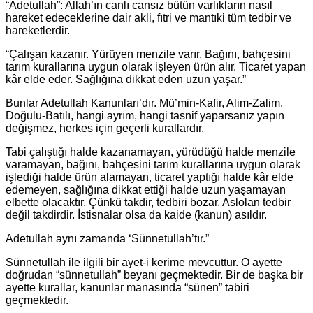
“Adetullah”: Allah’ın canlı cansız bütün varlıkların nasıl
hareket edeceklerine dair akli, fıtri ve mantıki tüm tedbir ve
hareketlerdir.
“Çalışan kazanır. Yürüyen menzile varır. Bağını, bahçesini
tarım kurallarına uygun olarak işleyen ürün alır. Ticaret yapan
kâr elde eder. Sağlığına dikkat eden uzun yaşar.”
Bunlar Adetullah Kanunları’dır. Mü’min-Kafir, Alim-Zalim,
Doğulu-Batılı, hangi ayrım, hangi tasnif yaparsanız yapın
değişmez, herkes için geçerli kurallardır.
Tabi çalıştığı halde kazanamayan, yürüdüğü halde menzile
varamayan, bağını, bahçesini tarım kurallarına uygun olarak
işlediği halde ürün alamayan, ticaret yaptığı halde kâr elde
edemeyen, sağlığına dikkat ettiği halde uzun yaşamayan
elbette olacaktır. Çünkü takdir, tedbiri bozar. Aslolan tedbir
değil takdirdir. İstisnalar olsa da kaide (kanun) asıldır.
Adetullah aynı zamanda ‘Sünnetullah’tır.”
Sünnetullah ile ilgili bir ayet-i kerime mevcuttur. O ayette
doğrudan “sünnetullah” beyanı geçmektedir. Bir de başka bir
ayette kurallar, kanunlar manasında “sünen” tabiri
geçmektedir.