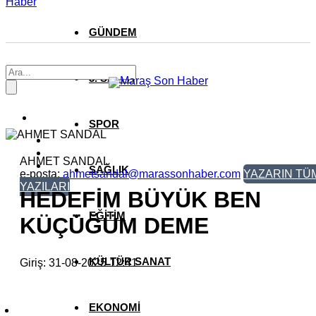
Haber
GÜNDEM
3. SAYFA
SPOR
AHMET SANDAL
SAĞLIK
e-posta:
ahmetsandal@marassonhaber.com
YAZARIN TÜ
YAZILARI
HEDEFİM BÜYÜK BEN
EĞİTİM
KÜÇÜĞÜM DEME
KÜLTÜR SANAT
Giriş: 31-08-2025 12:41
EKONOMİ