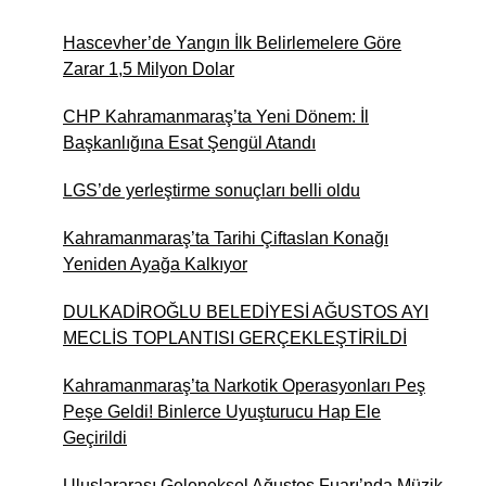
Çınaraltı Yeniden Açıldı…
Aslında Hatıralar Kapısını
Hascevher’de Yangın İlk Belirlemelere Göre
Araladı
Zarar 1,5 Milyon Dolar
CHP Kahramanmaraş’ta Yeni Dönem: İl
İlker Yiyen
Başkanlığına Esat Şengül Atandı
Andırın’da Bir "Okuma"
Sevdası, Bir de Yurt Çilesi
LGS’de yerleştirme sonuçları belli oldu
Kahramanmaraş’ta Tarihi Çiftaslan Konağı
SERPİL DAG
Yeniden Ayağa Kalkıyor
GEÇMİŞ GEÇTİ VE
GELECEK GELİYOR
DULKADİROĞLU BELEDİYESİ AĞUSTOS AYI
MECLİS TOPLANTISI GERÇEKLEŞTİRİLDİ
Av. Abdulsamed Ornek
Kahramanmaraş’ta Narkotik Operasyonları Peş
Halka Arz Kavramı ve Hukuki
Peşe Geldi! Binlerce Uyuşturucu Hap Ele
Niteliği
Geçirildi
Uluslararası Geleneksel Ağustos Fuarı’nda Müzik