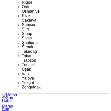
Niğde
Ordu
Osmaniye
Rize
Sakarya
Samsun
Siirt
Sinop
Sivas
Şanlıurfa
Şırnak
Tekirdağ
Tokat
Trabzon
Tunceli
Uşak
Van
Yalova
Yozgat
Zonguldak
Maraş
Son