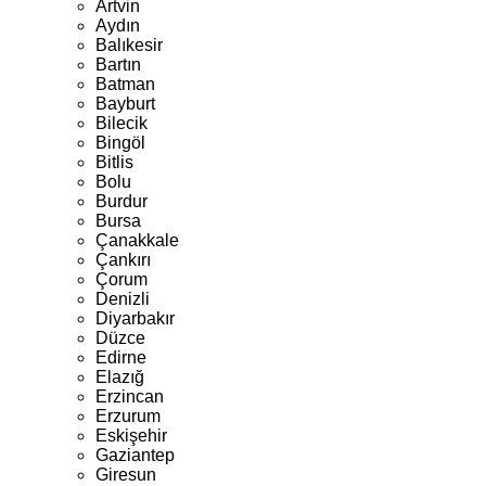
Artvin
Aydın
Balıkesir
Bartın
Batman
Bayburt
Bilecik
Bingöl
Bitlis
Bolu
Burdur
Bursa
Çanakkale
Çankırı
Çorum
Denizli
Diyarbakır
Düzce
Edirne
Elazığ
Erzincan
Erzurum
Eskişehir
Gaziantep
Giresun