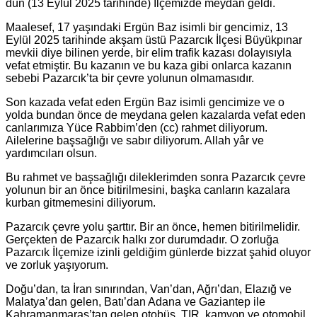
dün (13 Eylül 2025 tarihinde) İlçemizde meydan geldi.
Maalesef, 17 yaşındaki Ergün Baz isimli bir gencimiz, 13
Eylül 2025 tarihinde akşam üstü Pazarcık İlçesi Büyükpınar
mevkii diye bilinen yerde, bir elim trafik kazası dolayısıyla
vefat etmiştir. Bu kazanın ve bu kaza gibi onlarca kazanın
sebebi Pazarcık’ta bir çevre yolunun olmamasıdır.
Son kazada vefat eden Ergün Baz isimli gencimize ve o
yolda bundan önce de meydana gelen kazalarda vefat eden
canlarımıza Yüce Rabbim’den (cc) rahmet diliyorum.
Ailelerine başsağlığı ve sabır diliyorum. Allah yâr ve
yardımcıları olsun.
Bu rahmet ve başsağlığı dileklerimden sonra Pazarcık çevre
yolunun bir an önce bitirilmesini, başka canların kazalara
kurban gitmemesini diliyorum.
Pazarcık çevre yolu şarttır. Bir an önce, hemen bitirilmelidir.
Gerçekten de Pazarcık halkı zor durumdadır. O zorluğa
Pazarcık İlçemize izinli geldiğim günlerde bizzat şahid oluyor
ve zorluk yaşıyorum.
Doğu’dan, ta İran sınırından, Van’dan, Ağrı’dan, Elazığ ve
Malatya’dan gelen, Batı’dan Adana ve Gaziantep ile
Kahramanmaraş’tan gelen otobüs, TIR, kamyon ve otomobil