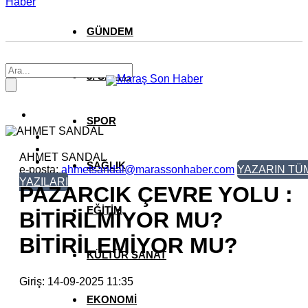
Haber
GÜNDEM
3. SAYFA
SPOR
AHMET SANDAL
SAĞLIK
e-posta:
ahmetsandal@marassonhaber.com
YAZARIN TÜ
YAZILARI
PAZARCIK ÇEVRE YOLU :
EĞİTİM
BİTİRİLMİYOR MU?
BİTİRİLEMİYOR MU?
KÜLTÜR SANAT
Giriş: 14-09-2025 11:35
EKONOMİ