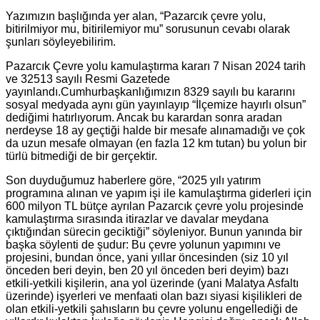
Yazımızın başlığında yer alan, “Pazarcık çevre yolu,
bitirilmiyor mu, bitirilemiyor mu” sorusunun cevabı olarak
şunları söyleyebilirim.
Pazarcık Çevre yolu kamulaştırma kararı 7 Nisan 2024 tarih
ve 32513 sayılı Resmi Gazetede
yayınlandı.Cumhurbaşkanlığımızın 8329 sayılı bu kararını
sosyal medyada aynı gün yayınlayıp “İlçemize hayırlı olsun”
dediğimi hatırlıyorum. Ancak bu karardan sonra aradan
nerdeyse 18 ay geçtiği halde bir mesafe alınamadığı ve çok
da uzun mesafe olmayan (en fazla 12 km tutan) bu yolun bir
türlü bitmediği de bir gerçektir.
Son duyduğumuz haberlere göre, “2025 yılı yatırım
programına alınan ve yapım işi ile kamulaştırma giderleri için
600 milyon TL bütçe ayrılan Pazarcık çevre yolu projesinde
kamulaştırma sırasında itirazlar ve davalar meydana
çıktığından sürecin geciktiği” söyleniyor. Bunun yanında bir
başka söylenti de şudur: Bu çevre yolunun yapımını ve
projesini, bundan önce, yani yıllar öncesinden (siz 10 yıl
önceden beri deyin, ben 20 yıl önceden beri deyim) bazı
etkili-yetkili kişilerin, ana yol üzerinde (yani Malatya Asfaltı
üzerinde) işyerleri ve menfaati olan bazı siyasi kişilikleri de
olan etkili-yetkili şahısların bu çevre yolunu engellediği de