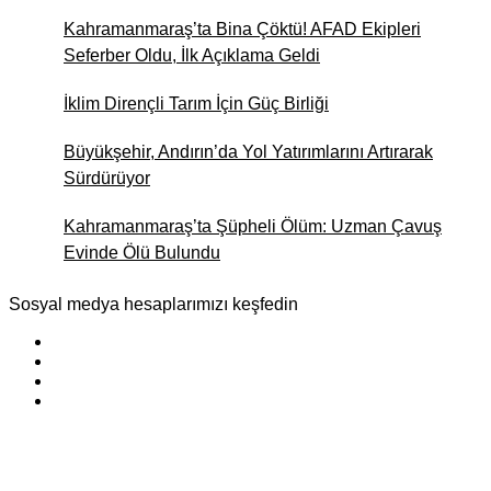
Niteliği
Kahramanmaraş’ta Bina Çöktü! AFAD Ekipleri
Seferber Oldu, İlk Açıklama Geldi
İklim Dirençli Tarım İçin Güç Birliği
Büyükşehir, Andırın’da Yol Yatırımlarını Artırarak
Sürdürüyor
Kahramanmaraş’ta Şüpheli Ölüm: Uzman Çavuş
Evinde Ölü Bulundu
Sosyal medya hesaplarımızı keşfedin