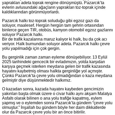
yaprakları adeta toprak rengine dönüşmüştü. Pazarcık’ta
evlerin avlusundaki ağaçların yaprakları toz-toprak içinde
kaldıklarından görünmüyorlardı.
Pazarcık halkı toz-toprak soluduğu gibi egzoz gazı da
soluyor, maalesef. Hergün hergün tam şehrin ortasından
binlerce geçen TIR, otobüs, kamyon otomobil egzoz gazlarını
soluyor Pazarcık halkı.
Bir de trafik kazalarına maruz kalıyor ki halk, bu da çok acı
veriyor. Halk burnundan soluyor adeta. Pazarcık halkı çevre
yolu yapılmadığı için çok gergin.
Bu gerginlik zaman zaman eyleme dönüşebiliyor. 13 Eylül
2025 tarihindeki gencecik bir evladımızın, yolda karşıdan
karşıya geçmek isterken meydana gelen bir trafik kazasında
hayatını kaybetmiş olması halkta gerginliğe yol açmıştır.
Çünkü Pazarcık’ta çevre yolu olmadığından o kaza meydana
gelmiştir diye düşünmektedir halkımız.
O kazadan sonra, kazada hayatını kaybeden gencimizin
yakınları başta olmak üzere o civar halkı aynı akşam Malatya
Asfaltı olarak bilinen o ana yolu trafiğe kapatmış, eylem
yapmış ve o eylemden sonra Pazarcık’ta gündem “çevre yolu
olmuştur.” İnşallah bu gündem böyle her daim dikkatlerde
olur da Pazarcık çevre yolu bir an önce bitirilir.