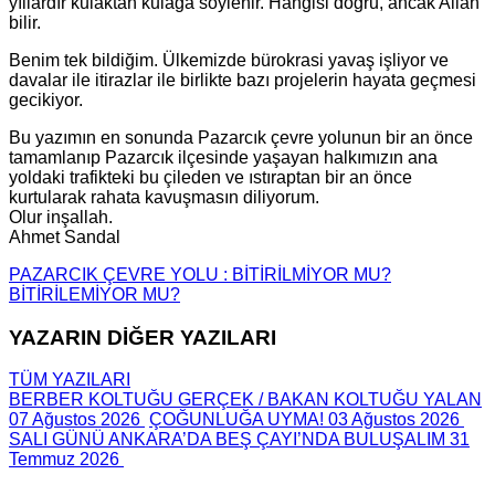
yıllardır kulaktan kulağa söylenir. Hangisi doğru, ancak Allah
bilir.
Benim tek bildiğim. Ülkemizde bürokrasi yavaş işliyor ve
davalar ile itirazlar ile birlikte bazı projelerin hayata geçmesi
gecikiyor.
Bu yazımın en sonunda Pazarcık çevre yolunun bir an önce
tamamlanıp Pazarcık ilçesinde yaşayan halkımızın ana
yoldaki trafikteki bu çileden ve ıstıraptan bir an önce
kurtularak rahata kavuşmasın diliyorum.
Olur inşallah.
Ahmet Sandal
PAZARCIK ÇEVRE YOLU : BİTİRİLMİYOR MU?
BİTİRİLEMİYOR MU?
YAZARIN DİĞER YAZILARI
TÜM YAZILARI
BERBER KOLTUĞU GERÇEK / BAKAN KOLTUĞU YALAN
07 Ağustos 2026
ÇOĞUNLUĞA UYMA!
03 Ağustos 2026
SALI GÜNÜ ANKARA’DA BEŞ ÇAYI’NDA BULUŞALIM
31
Temmuz 2026