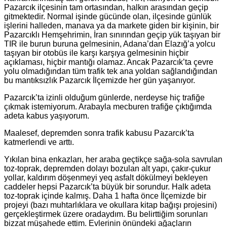
Pazarcık ilçesinin tam ortasından, halkın arasından geçip
gitmektedir. Normal işinde gücünde olan, ilçesinde günlük
işlerini halleden, manava ya da markete giden bir kişinin, bir
Pazarcıklı Hemşehrimin, İran sınırından geçip yük taşıyan bir
TIR ile burun buruna gelmesinin, Adana’dan Elazığ’a yolcu
taşıyan bir otobüs ile karşı karşıya gelmesinin hiçbir
açıklaması, hiçbir mantığı olamaz. Ancak Pazarcık’ta çevre
yolu olmadığından tüm trafik tek ana yoldan sağlandığından
bu mantıksızlık Pazarcık İlçemizde her gün yaşanıyor.
Pazarcık’ta izinli olduğum günlerde, nerdeyse hiç trafiğe
çıkmak istemiyorum. Arabayla mecburen trafiğe çıktığımda
adeta kabus yaşıyorum.
Maalesef, depremden sonra trafik kabusu Pazarcık’ta
katmerlendi ve arttı.
Yıkılan bina enkazları, her araba geçtikçe sağa-sola savrulan
toz-toprak, depremden dolayı bozulan alt yapı, çakır-çukur
yollar, kaldırım döşenmeyi yeq asfalt dökülmeyi bekleyen
caddeler hepsi Pazarcık’ta büyük bir sorundur. Halk adeta
toz-toprak içinde kalmış. Daha 1 hafta önce İlçemizde bir
projeyi (bazı muhtarlıklara ve okullara kitap bağışı projesini)
gerçekleştirmek üzere oradaydım. Bu belirttiğim sorunları
bizzat müşahede ettim. Evlerinin önündeki ağaçların