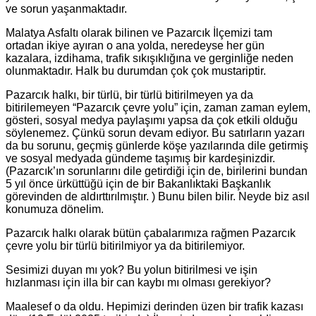
ve sorun yaşanmaktadır.
Malatya Asfaltı olarak bilinen ve Pazarcık İlçemizi tam
ortadan ikiye ayıran o ana yolda, neredeyse her gün
kazalara, izdihama, trafik sıkışıklığına ve gerginliğe neden
olunmaktadır. Halk bu durumdan çok çok mustariptir.
Pazarcık halkı, bir türlü, bir türlü bitirilmeyen ya da
bitirilemeyen “Pazarcık çevre yolu” için, zaman zaman eylem,
gösteri, sosyal medya paylaşımı yapsa da çok etkili olduğu
söylenemez. Çünkü sorun devam ediyor. Bu satırların yazarı
da bu sorunu, geçmiş günlerde köşe yazılarında dile getirmiş
ve sosyal medyada gündeme taşımış bir kardeşinizdir.
(Pazarcık’ın sorunlarını dile getirdiği için de, birilerini bundan
5 yıl önce ürküttüğü için de bir Bakanlıktaki Başkanlık
görevinden de aldırttırılmıştır. ) Bunu bilen bilir. Neyde biz asıl
konumuza dönelim.
Pazarcık halkı olarak bütün çabalarımıza rağmen Pazarcık
çevre yolu bir türlü bitirilmiyor ya da bitirilemiyor.
Sesimizi duyan mı yok? Bu yolun bitirilmesi ve işin
hızlanması için illa bir can kaybı mı olması gerekiyor?
Maalesef o da oldu. Hepimizi derinden üzen bir trafik kazası