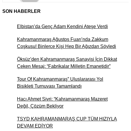
SON HABERLER
MUSTAFA ÖNYURT
GÜNÜMÜZ DÜNYASINDA “
Elbistan’da Genç Adam Kendini Ateşe Verdi
İNSAN HALLERİ
Kahramanmaraş Ağustos Fuarı’nda Zakkum
Coşkusu! Binlerce Kişi Hep Bir Ağızdan Söyledi
ADEM GEMCİ
Çınaraltı Yeniden Açıldı…
Öksüz’den Kahramanmaraş Sanayisi İçin Dikkat
Aslında Hatıralar Kapısını
Çeken Mesaj: “Fabrikalar Milletin Emanetidir”
Araladı
Tour Of Kahramanmaraş” Uluslararası Yol
Bisikleti Turnuvası Tamamlandı
İlker Yiyen
Andırın’da Bir "Okuma"
Hacı Ahmet Sivri: “Kahramanmaraş Mazeret
Sevdası, Bir de Yurt Çilesi
Değil, Çözüm Bekliyor
TSYD KAHRAMANMARAŞ CUP TÜM HIZIYLA
Av. Abdulsamed Ornek
DEVAM EDİYOR
Halka Arz Kavramı ve Hukuki