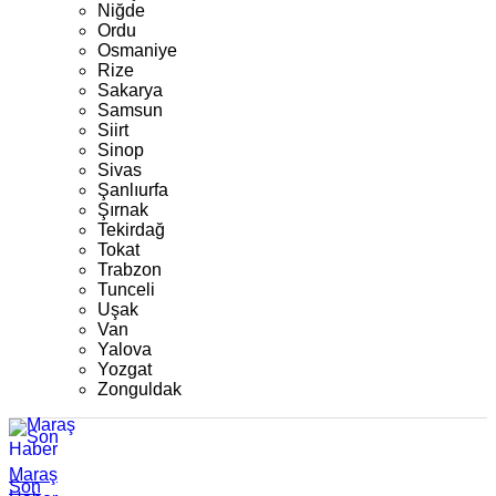
Niğde
Ordu
Osmaniye
Rize
Sakarya
Samsun
Siirt
Sinop
Sivas
Şanlıurfa
Şırnak
Tekirdağ
Tokat
Trabzon
Tunceli
Uşak
Van
Yalova
Yozgat
Zonguldak
Maraş
Son