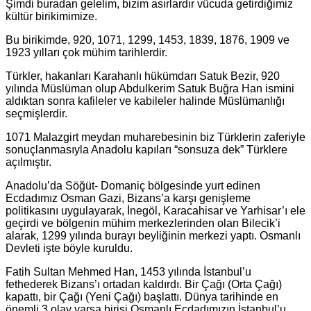
Şimdi buradan gelelim, bizim asırlardır vücuda getirdiğimiz
kültür birikimimize.
Bu birikimde, 920, 1071, 1299, 1453, 1839, 1876, 1909 ve
1923 yılları çok mühim tarihlerdir.
Türkler, hakanları Karahanlı hükümdarı Satuk Bezir, 920
yılında Müslüman olup Abdulkerim Satuk Buğra Han ismini
aldıktan sonra kafileler ve kabileler halinde Müslümanlığı
seçmişlerdir.
1071 Malazgirt meydan muharebesinin biz Türklerin zaferiyle
sonuçlanmasıyla Anadolu kapıları “sonsuza dek” Türklere
açılmıştır.
Anadolu’da Söğüt- Domaniç bölgesinde yurt edinen
Ecdadımız Osman Gazi, Bizans’a karşı genişleme
politikasını uygulayarak, İnegöl, Karacahisar ve Yarhisar’ı ele
geçirdi ve bölgenin mühim merkezlerinden olan Bilecik’i
alarak, 1299 yılında burayı beyliğinin merkezi yaptı. Osmanlı
Devleti işte böyle kuruldu.
Fatih Sultan Mehmed Han, 1453 yılında İstanbul’u
fethederek Bizans’ı ortadan kaldırdı. Bir Çağı (Orta Çağı)
kapattı, bir Çağı (Yeni Çağı) başlattı. Dünya tarihinde en
önemli 3 olay varsa birisi Osmanlı Ecdadımızın İstanbul’u