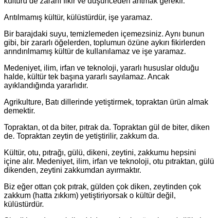
kültürü de zararlı fikir ve düşünceden arıtmak gerekir.
Arıtılmamış kültür, külüstürdür, işe yaramaz.
Bir barajdaki suyu, temizlemeden içemezsiniz. Aynı bunun
gibi, bir zararlı öğelerden, toplumun özüne aykırı fikirlerden
arındırılmamış kültür de kullanılamaz ve işe yaramaz.
Medeniyet, ilim, irfan ve teknoloji, yararlı hususlar olduğu
halde, kültür tek başına yararlı sayılamaz. Ancak
ayıklandığında yararlıdır.
Agrikulture, Batı dillerinde yetiştirmek, topraktan ürün almak
demektir.
Topraktan, ot da biter, pıtrak da. Topraktan gül de biter, diken
de. Topraktan zeytin de yetiştirilir, zakkum da.
Kültür, otu, pıtrağı, gülü, dikeni, zeytini, zakkumu hepsini
içine alır. Medeniyet, ilim, irfan ve teknoloji, otu pıtraktan, gülü
dikenden, zeytini zakkumdan ayırmaktır.
Biz eğer ottan çok pıtrak, gülden çok diken, zeytinden çok
zakkum (hatta zıkkım) yetiştiriyorsak o kültür değil,
külüstürdür.