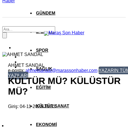
Haber
GÜNDEM
3. SAYFA
SPOR
AHMET SANDAL
SAĞLIK
e-posta:
ahmetsandal@marassonhaber.com
YAZARIN TÜ
YAZILARI
KÜLTÜR MÜ? KÜLÜSTÜR
EĞİTİM
MÜ?
KÜLTÜR SANAT
Giriş: 04-11-2025 10:53
EKONOMİ