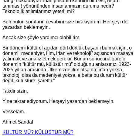
hangi noktadayız? İrfan (insanın kendini bilmesi, Allah’ı
tanıması) yönününden insanlarımızın durumu nedir?
Teknolojik atılımlarımız yeterli mi?
Ben bütün soruların cevabını size bırakıyorum. Her şeyi de
yazardan beklemeyin.
Ancak size şöyle yardımcı olabilirim.
Bir dönemi kültürel açıdan dört dörtlük başarılı bulmak için, o
dönemi “medeniyet, ilim, irfan ve teknoloji” açısından masaya
yatırmak ve analiz etmek gerekir. Bunun sonucuna göre o
dönemin “kültür mü, külüstür mü” olduğunu anlarsınız. 1923-
2025 yılları arasında Ülkemizde ilim olsa da, irfan yoksa,
teknoloji olsa da medeniyet yoksa, elbette bu durum kültür
değil, külüstüre işarettir.”
Takdir sizin.
Yine tekrar ediyorum. Herşeyi yazardan beklemeyin.
Vesselam.
Ahmet Sandal
KÜLTÜR MÜ? KÜLÜSTÜR MÜ?