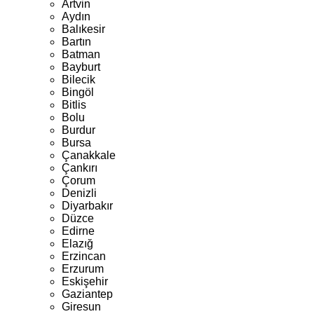
Artvin
Aydın
Balıkesir
Bartın
Batman
Bayburt
Bilecik
Bingöl
Bitlis
Bolu
Burdur
Bursa
Çanakkale
Çankırı
Çorum
Denizli
Diyarbakır
Düzce
Edirne
Elazığ
Erzincan
Erzurum
Eskişehir
Gaziantep
Giresun