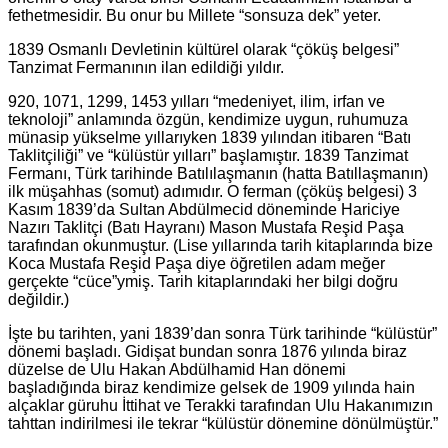
fethetmesidir. Bu onur bu Millete “sonsuza dek” yeter.
1839 Osmanlı Devletinin kültürel olarak “çöküş belgesi”
Tanzimat Fermanının ilan edildiği yıldır.
920, 1071, 1299, 1453 yılları “medeniyet, ilim, irfan ve
teknoloji” anlamında özgün, kendimize uygun, ruhumuza
münasip yükselme yıllarıyken 1839 yılından itibaren “Batı
Taklitçiliği” ve “külüstür yılları” başlamıştır. 1839 Tanzimat
Fermanı, Türk tarihinde Batılılaşmanın (hatta Batıllaşmanın)
ilk müşahhas (somut) adımıdır. O ferman (çöküş belgesi) 3
Kasım 1839’da Sultan Abdülmecid döneminde Hariciye
Nazırı Taklitçi (Batı Hayranı) Mason Mustafa Reşid Paşa
tarafından okunmuştur. (Lise yıllarında tarih kitaplarında bize
Koca Mustafa Reşid Paşa diye öğretilen adam meğer
gerçekte “cüce”ymiş. Tarih kitaplarındaki her bilgi doğru
değildir.)
İşte bu tarihten, yani 1839’dan sonra Türk tarihinde “külüstür”
dönemi başladı. Gidişat bundan sonra 1876 yılında biraz
düzelse de Ulu Hakan Abdülhamid Han dönemi
başladığında biraz kendimize gelsek de 1909 yılında hain
alçaklar güruhu İttihat ve Terakki tarafından Ulu Hakanımızın
tahttan indirilmesi ile tekrar “külüstür dönemine dönülmüştür.”