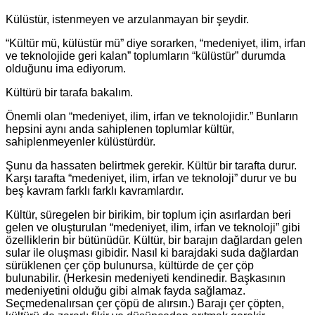
Külüstür, istenmeyen ve arzulanmayan bir şeydir.
“Kültür mü, külüstür mü” diye sorarken, “medeniyet, ilim, irfan
ve teknolojide geri kalan” toplumların “külüstür” durumda
olduğunu ima ediyorum.
Kültürü bir tarafa bakalım.
Önemli olan “medeniyet, ilim, irfan ve teknolojidir.” Bunların
hepsini aynı anda sahiplenen toplumlar kültür,
sahiplenmeyenler külüstürdür.
Şunu da hassaten belirtmek gerekir. Kültür bir tarafta durur.
Karşı tarafta “medeniyet, ilim, irfan ve teknoloji” durur ve bu
beş kavram farklı farklı kavramlardır.
Kültür, süregelen bir birikim, bir toplum için asırlardan beri
gelen ve oluşturulan “medeniyet, ilim, irfan ve teknoloji” gibi
özelliklerin bir bütünüdür. Kültür, bir barajın dağlardan gelen
sular ile oluşması gibidir. Nasıl ki barajdaki suda dağlardan
sürüklenen çer çöp bulunursa, kültürde de çer çöp
bulunabilir. (Herkesin medeniyeti kendinedir. Başkasının
medeniyetini olduğu gibi almak fayda sağlamaz.
Seçmedenalırsan çer çöpü de alırsın.) Barajı çer çöpten,