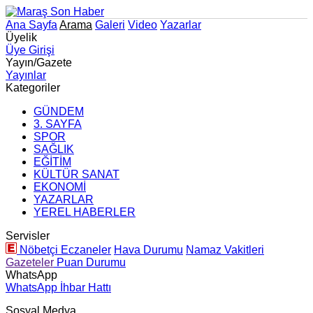
Ana Sayfa
Arama
Galeri
Video
Yazarlar
Üyelik
Üye Girişi
Yayın/Gazete
Yayınlar
Kategoriler
GÜNDEM
3. SAYFA
SPOR
SAĞLIK
EĞİTİM
KÜLTÜR SANAT
EKONOMİ
YAZARLAR
YEREL HABERLER
Servisler
Nöbetçi Eczaneler
Hava Durumu
Namaz Vakitleri
Gazeteler
Puan Durumu
WhatsApp
WhatsApp İhbar Hattı
Sosyal Medya