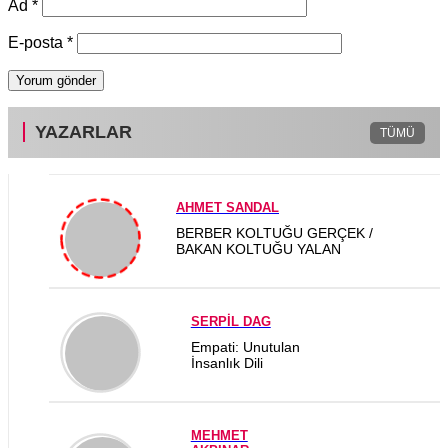
Ad
*
E-posta
*
YAZARLAR
TÜMÜ
AHMET SANDAL
BERBER KOLTUĞU GERÇEK /
BAKAN KOLTUĞU YALAN
SERPİL DAG
Empati: Unutulan
İnsanlık Dili
MEHMET