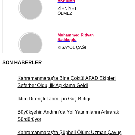
AKPINAR
ZİHNİYET
ÖLMEZ
Muhammed Rıdvan
Sadıkoglu
KISAYOL ÇAĞI
SON HABERLER
MUSTAFA ÖNYURT
GÜNÜMÜZ DÜNYASINDA “
Kahramanmaraş’ta Bina Çöktü! AFAD Ekipleri
İNSAN HALLERİ
Seferber Oldu, İlk Açıklama Geldi
İklim Dirençli Tarım İçin Güç Birliği
ADEM GEMCİ
Çınaraltı Yeniden Açıldı…
Büyükşehir, Andırın’da Yol Yatırımlarını Artırarak
Aslında Hatıralar Kapısını
Sürdürüyor
Araladı
Kahramanmaraş’ta Şüpheli Ölüm: Uzman Çavuş