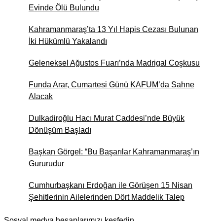
Evinde Ölü Bulundu
İlker Yiyen
Andırın’da Bir "Okuma"
Kahramanmaraş’ta 13 Yıl Hapis Cezası Bulunan
Sevdası, Bir de Yurt Çilesi
İki Hükümlü Yakalandı
Geleneksel Ağustos Fuarı’nda Madrigal Coşkusu
Av. Abdulsamed Ornek
Halka Arz Kavramı ve Hukuki
Funda Arar, Cumartesi Günü KAFUM’da Sahne
Niteliği
Alacak
Dulkadiroğlu Hacı Murat Caddesi’nde Büyük
Dönüşüm Başladı
Başkan Görgel: “Bu Başarılar Kahramanmaraş’ın
Gururudur
Cumhurbaşkanı Erdoğan ile Görüşen 15 Nisan
Şehitlerinin Ailelerinden Dört Maddelik Talep
Sosyal medya hesaplarımızı keşfedin