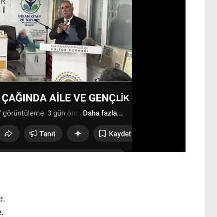
e.
e.