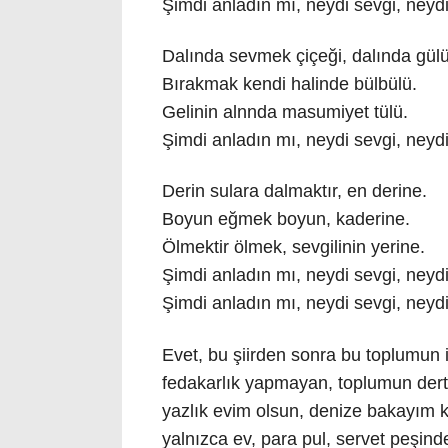
Şimdi anladın mı, neydi sevgi, neyd
Dalında sevmek çiçeği, dalında gülü
Bırakmak kendi halinde bülbülü.
Gelinin alnnda masumiyet tülü.
Şimdi anladın mı, neydi sevgi, neyd
Derin sulara dalmaktır, en derine.
Boyun eğmek boyun, kaderine.
Ölmektir ölmek, sevgilinin yerine.
Şimdi anladın mı, neydi sevgi, neyd
Şimdi anladın mı, neydi sevgi, neyd
Evet, bu şiirden sonra bu toplumun 
fedakarlık yapmayan, toplumun dertl
yazlık evim olsun, denize bakayım k
yalnızca ev, para pul, servet peşind