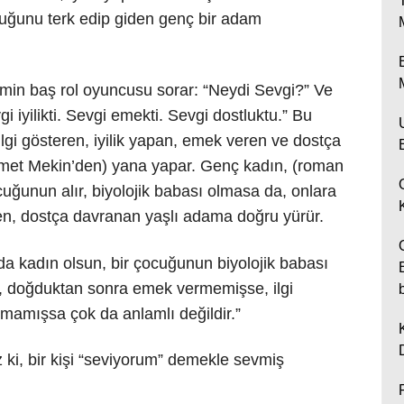
cuğunu terk edip giden genç bir adam
ilmin baş rol oyuncusu sorar: “Neydi Sevgi?” Ve
gi iyilikti. Sevgi emekti. Sevgi dostluktu.” Bu
e ilgi gösteren, iyilik yapan, emek veren ve dostça
met Mekin’den) yana yapar. Genç kadın, (roman
uğunun alır, biyolojik babası olmasa da, onlara
eren, dostça davranan yaşlı adama doğru yürür.
 da kadın olsun, bir çocuğunun biyolojik babası
, doğduktan sonra emek vermemişse, ilgi
pmamışsa çok da anlamlı değildir.”
z ki, bir kişi “seviyorum” demekle sevmiş