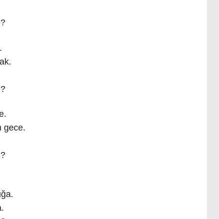
i?
.
ak.
i?
e.
 gece.
i?
uğa.
.