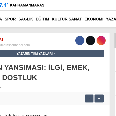
7.4
°
KAHRAMANMARAŞ
A
SPOR
SAĞLIK
EĞİTİM
KÜLTÜR SANAT
EKONOMİ
YAZ
AL
@marassonhaber.com
YAZARIN TÜM YAZILARI
 YANSIMASI: İLGİ, EMEK,
VE DOSTLUK
6
-
+