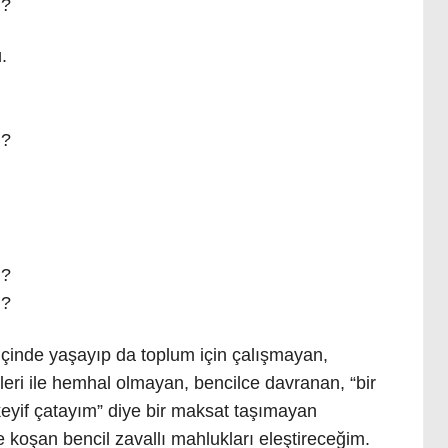
i?
.
i?
i?
i?
içinde yaşayıp da toplum için çalışmayan,
eri ile hemhal olmayan, bencilce davranan, “bir
eyif çatayım” diye bir maksat taşımayan
e koşan bencil zavallı mahlukları eleştireceğim.