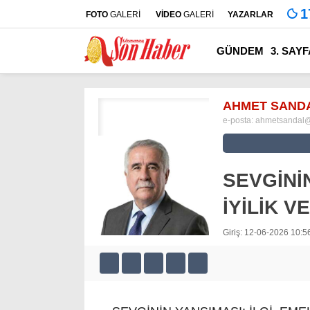
1
FOTO
GALERİ
VİDEO
GALERİ
YAZARLAR
GÜNDEM
3. SAYF
AHMET SAND
e-posta:
ahmetsandal
SEVGİNİN
İYİLİK 
Giriş: 12-06-2026 10:5