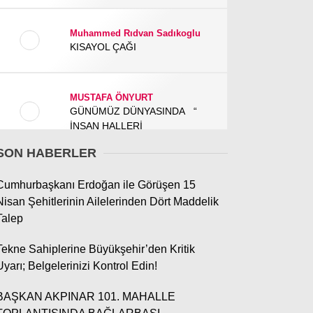
Muhammed Rıdvan Sadıkoglu
GÜNDEM
KISAYOL ÇAĞI
3. SAYFA
SPOR
MUSTAFA ÖNYURT
GÜNÜMÜZ DÜNYASINDA “
SAĞLIK
İNSAN HALLERİ
EĞİTİM
SON HABERLER
KÜLTÜR SANAT
ADEM GEMCİ
Cumhurbaşkanı Erdoğan ile Görüşen 15
Çınaraltı Yeniden Açıldı…
Nisan Şehitlerinin Ailelerinden Dört Maddelik
EKONOMİ
Aslında Hatıralar Kapısını
Talep
Araladı
YAZARLAR
Tekne Sahiplerine Büyükşehir’den Kritik
YEREL HABERLER
Uyarı; Belgelerinizi Kontrol Edin!
İlker Yiyen
Andırın’da Bir "Okuma"
BAŞKAN AKPINAR 101. MAHALLE
Sevdası, Bir de Yurt Çilesi