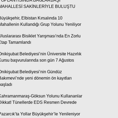
TOPLANTISINDA BAĞLARBAŞI
MAHALLESİ SAKİNLERİYLE BULUŞTU
Av. Abdulsamed Ornek
Büyükşehir, Elbistan Kırsalında 10
Halka Arz Kavramı ve Hukuki
Mahallenin Kullandığı Grup Yolunu Yeniliyor
Niteliği
Uluslararası Bisiklet Yarışması’nda En Zorlu
Etap Tamamlandı
Onikişubat Belediyesi’nin Üniversite Hazırlık
Kursu başvurularında son gün 7 Ağustos
WhatsApp İhbar Hattı
Onikişubat Belediyesi’nin Gündüz
Bakımevi’nde yeni dönemin ön kayıtları
başladı
Kahramanmaraş-Göksun Yolunu Kullananlar
Facebook
Dikkat! Tünellerde EDS Resmen Devrede
Pazarcık’ta Yollar Büyükşehir’le Yenileniyor