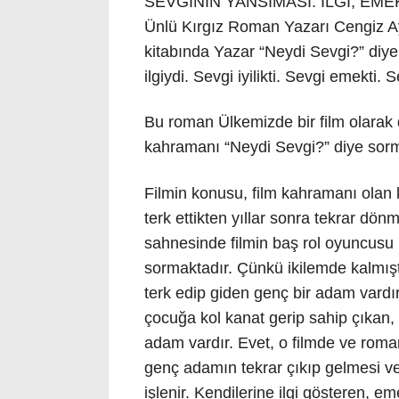
SEVGİNİN YANSIMASI: İLGİ, EME
Ünlü Kırgız Roman Yazarı Cengiz Ay
kitabında Yazar “Neydi Sevgi?” diye
ilgiydi. Sevgi iyilikti. Sevgi emekti. 
Bu roman Ülkemizde bir film olarak 
kahramanı “Neydi Sevgi?” diye sor
Filmin konusu, film kahramanı olan k
terk ettikten yıllar sonra tekrar dön
sahnesinde filmin baş rol oyuncusu 
sormaktadır. Çünkü ikilemde kalmıştı
terk edip giden genç bir adam vardı
çocuğa kol kanat gerip sahip çıkan,
adam vardır. Evet, o filmde ve rom
genç adamın tekrar çıkıp gelmesi v
işlenir. Kendilerine ilgi gösteren, e