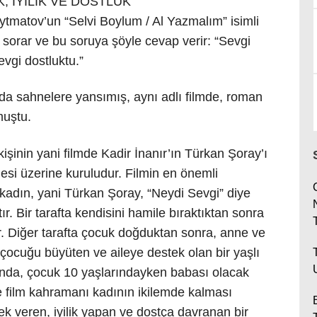
K, İYİLİK VE DOSTLUK
tmatov’un “Selvi Boylum / Al Yazmalım” isimli
 sorar ve bu soruya şöyle cevap verir: “Sevgi
Sevgi dostluktu.”
da sahnelere yansımış, aynı adlı filmde, roman
muştu.
işinin yani filmde Kadir İnanır’ın Türkan Şoray’ı
mesi üzerine kuruludur. Filmin en önemli
kadın, yani Türkan Şoray, “Neydi Sevgi” diye
r. Bir tarafta kendisini hamile bıraktıktan sonra
r. Diğer tarafta çocuk doğduktan sonra, anne ve
 çocuğu büyüten ve aileye destek olan bir yaşlı
anda, çocuk 10 yaşlarındayken babası olacak
e film kahramanı kadının ikilemde kalması
mek veren, iyilik yapan ve dostça davranan bir